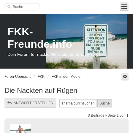
FKK-
Freunde.info
Dein Forum für nackte Aktivitäten und Naturismus
Foren-Übersicht
FKK
FKK in den Medien
Die Nackten auf Rügen
ANTWORT ERSTELLEN
3 Beiträge • Seite
1
von
1