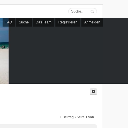
FAQ
Suche
Das Team
Registrieren
Anmelden
1 Beitrag • Seite
1
von
1