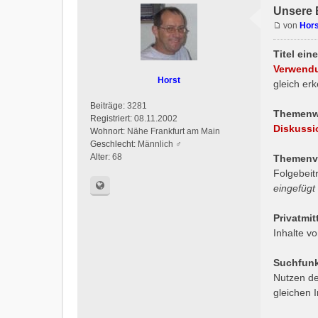
Unsere 
von
Hors
Titel ei
Verwendu
Horst
gleich er
Beiträge:
3281
Themenw
Registriert:
08.11.2002
Diskussio
Wohnort:
Nähe Frankfurt am Main
Geschlecht:
Männlich ♂
Alter:
68
Themenve
Folgebeit
eingefügt
Privatmit
Inhalte v
Suchfunk
Nutzen de
gleichen I