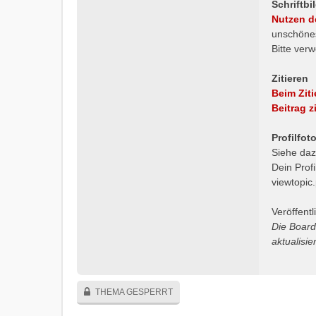
Schriftb
Nutzen d
unschönes
Bitte ver
Zitieren
Beim Ziti
Beitrag z
Profilfot
Siehe daz
Dein Profi
viewtopi
Veröffent
Die Board
aktualisi
THEMA GESPERRT