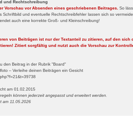
ild und Rechtschreibung
er Vorschau vor Absenden eines geschriebenen Beitrages.
So läss
 Schriftbild und eventuelle Rechtschreibfehler lassen sich so vermeide
wendet auch eine korrekte Groß- und Kleinschreibung!
eren von Beiträgen ist nur der Textanteil zu zitieren, auf den sich 
itieren!
Zitiert sorgfältig und nutzt auch die Vorschau zur Kontroll
o
u den Beitrag in der Rubrik "Board"
lfoto – Verleihe deinen Beiträgen ein Gesicht
c.php?f=21&t=39738
licht am 01.02.2015
regeln können jederzeit angepasst und erweitert werden.
ert am 11.05.2026