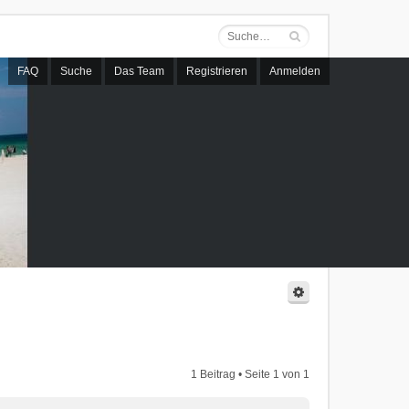
FAQ
Suche
Das Team
Registrieren
Anmelden
1 Beitrag • Seite
1
von
1