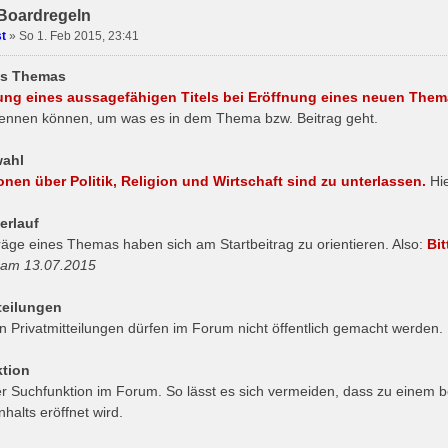
Boardregeln
t
» So 1. Feb 2015, 23:41
nes Themas
ng eines aussagefähigen Titels bei Eröffnung eines neuen The
kennen können, um was es in dem Thema bzw. Beitrag geht.
ahl
nen über Politik, Religion und Wirtschaft sind zu unterlassen.
Hi
rlauf
räge eines Themas haben sich am Startbeitrag zu orientieren. Also:
Bi
 am 13.07.2015
teilungen
on Privatmitteilungen dürfen im Forum nicht öffentlich gemacht werden.
tion
r Suchfunktion im Forum. So lässt es sich vermeiden, dass zu einem
nhalts eröffnet wird.