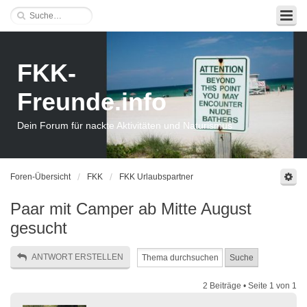
FKK-
Freunde.info
Dein Forum für nackte Aktivitäten und Naturismus
Foren-Übersicht
FKK
FKK Urlaubspartner
Paar mit Camper ab Mitte August
gesucht
ANTWORT ERSTELLEN
2 Beiträge • Seite
1
von
1