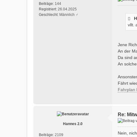
Beiträge:
144
Registriert:
26.04.2025
Geschlecht:
Männlich ♂
H
vllt
Jene Ric
An der Ma
Da sind 
An solche
Ansonsten
Fährt wied
Fahrplan k
Re: Mit
Hannes 2.0
Nein, nic
Beiträge:
2109