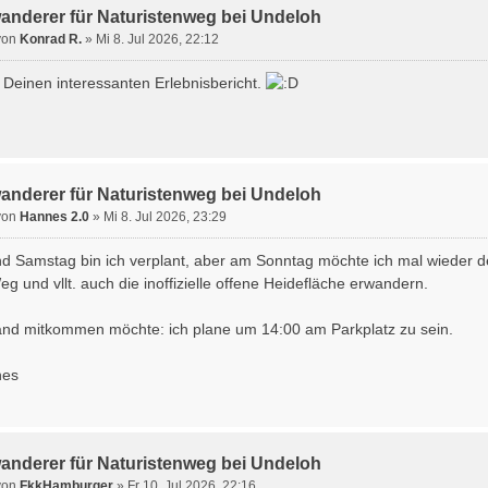
wanderer für Naturistenweg bei Undeloh
von
Konrad R.
» Mi 8. Jul 2026, 22:12
 Deinen interessanten Erlebnisbericht.
wanderer für Naturistenweg bei Undeloh
von
Hannes 2.0
» Mi 8. Jul 2026, 23:29
nd Samstag bin ich verplant, aber am Sonntag möchte ich mal wieder 
g und vllt. auch die inoffizielle offene Heidefläche erwandern.
and mitkommen möchte: ich plane um 14:00 am Parkplatz zu sein.
nes
wanderer für Naturistenweg bei Undeloh
von
FkkHamburger
» Fr 10. Jul 2026, 22:16