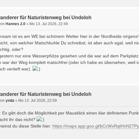
wanderer für Naturistenweg bei Undeloh
von
Hannes 2.0
» Mo 13. Jul 2026, 22:49
einsam ist es am WE bei schönem Wetter hier in der Nordheide nirgens!
icht, von welcher Matschkuhle Du schreibst, ist aber auch egal, weil ni
ichtig, oder?
gestern nur eine Wasserpfütze gesehen und die war auf dem Parkplatz
 war der Weg komplett matschfrei (oder ich habe es übersehen, weil i
ch vertieft war).
wanderer für Naturistenweg bei Undeloh
von
ynda
» Mo 13. Jul 2026, 22:59
: Es gibt doch die Möglichkeit per Mausklick einen klar definierten Pun
ht ihr das nicht?
einst du diese Stelle hier:
https://maps.app.goo.gl/bCcWxRqtHxN27P