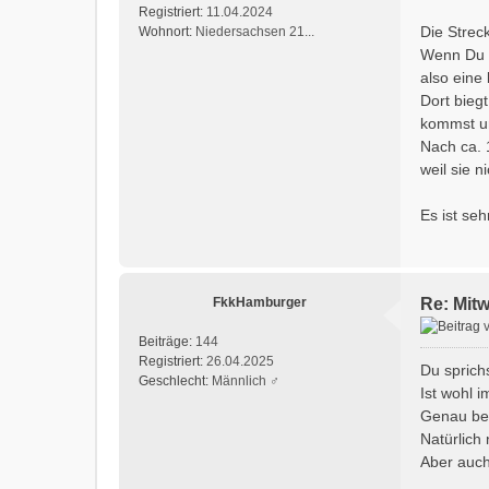
Registriert:
11.04.2024
Die Strec
Wohnort:
Niedersachsen 21...
Wenn Du i
also eine
Dort bieg
kommst un
Nach ca. 1
weil sie 
Es ist seh
FkkHamburger
Re: Mit
Beiträge:
144
Registriert:
26.04.2025
Du sprich
Geschlecht:
Männlich ♂
Ist wohl i
Genau bei
Natürlich
Aber auch