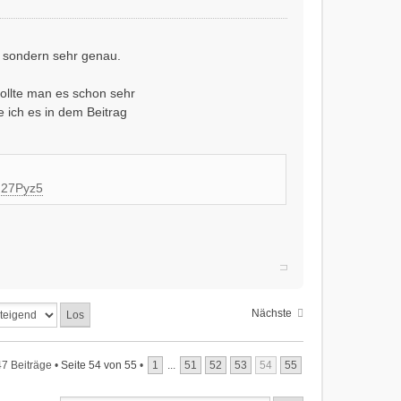
, sondern sehr genau.
llte man es schon sehr
 ich es in dem Beitrag
N27Pyz5
Nächste
7 Beiträge •
Seite
54
von
55
•
1
...
51
52
53
54
55