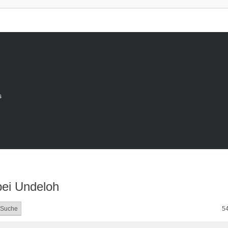
s
bei Undeloh
54