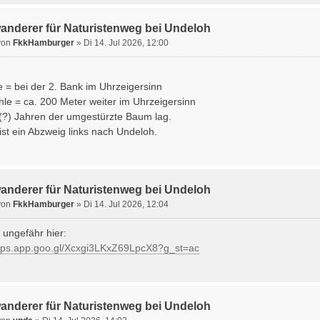
wanderer für Naturistenweg bei Undeloh
von
FkkHamburger
» Di 14. Jul 2026, 12:00
 = bei der 2. Bank im Uhrzeigersinn
le = ca. 200 Meter weiter im Uhrzeigersinn
(?) Jahren der umgestürzte Baum lag.
st ein Abzweig links nach Undeloh.
wanderer für Naturistenweg bei Undeloh
von
FkkHamburger
» Di 14. Jul 2026, 12:04
 ungefähr hier:
aps.app.goo.gl/Xcxgi3LKxZ69LpcX8?g_st=ac
wanderer für Naturistenweg bei Undeloh