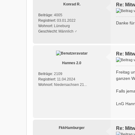
Konrad R.
Re: Mit
Beiträge:
4005
Registriert:
03.01.2022
Danke für
Wohnort:
Lüneburg
Geschlecht:
Männlich ♂
Re: Mit
Hannes 2.0
Freitag u
Beiträge:
2109
ganzen We
Registriert:
11.04.2024
Wohnort:
Niedersachsen 21...
Falls jem
LnG Han
FkkHamburger
Re: Mit