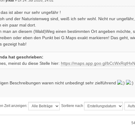
von
ynda
» Di 14. Jul 2026, 14:02
 das ist aber nur sehr ungefähr !
h und der Naturistenweg sind, weiß ich sehr wohl. Nicht nur ungefähr
 ein paar mal dort.
 man an diesem (Wald)Weg einen bestimmten Ort angeben möchte, so
reiben oder eben den Punkt bei G.Maps exakt markieren! Das geht, wie
 gezeigt hab!
nda hat geschrieben:
es, meinst du diese Stelle hier:
https://maps.app.goo.gl/bCcWxRqtHx
rigen Beschreibungen waren nicht unbedingt sehr zielführend
ten Zeit anzeigen:
Sortiere nach
54