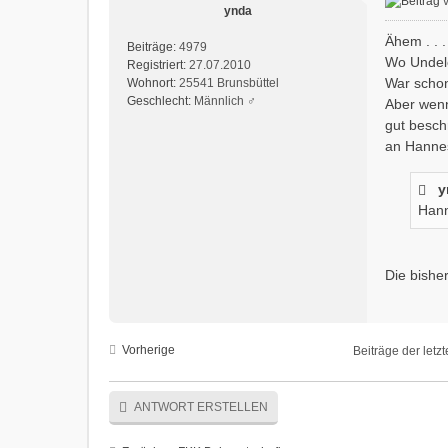
ynda
Ähem . . .
Beiträge:
4979
Wo Undelo
Registriert:
27.07.2010
War schon
Wohnort:
25541 Brunsbüttel
Geschlecht:
Männlich ♂
Aber wenn
gut besch
an Hannes
y
Hann
Die bishe
Vorherige
Beiträge der letz
ANTWORT ERSTELLEN