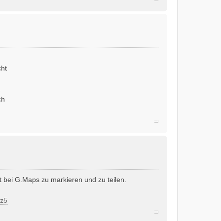
cht
.
ch
kt bei G.Maps zu markieren und zu teilen.
yz5