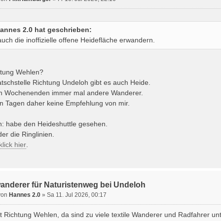
annes 2.0 hat geschrieben:
. auch die inoffizielle offene Heidefläche erwandern.
htung Wehlen?
tschstelle Richtung Undeloh gibt es auch Heide.
an Wochenenden immer mal andere Wanderer.
n Tagen daher keine Empfehlung von mir.
: habe den Heideshuttle gesehen.
er die Ringlinien.
lick hier
.
wanderer für Naturistenweg bei Undeloh
von
Hannes 2.0
» Sa 11. Jul 2026, 00:17
ht Richtung Wehlen, da sind zu viele textile Wanderer und Radfahrer un