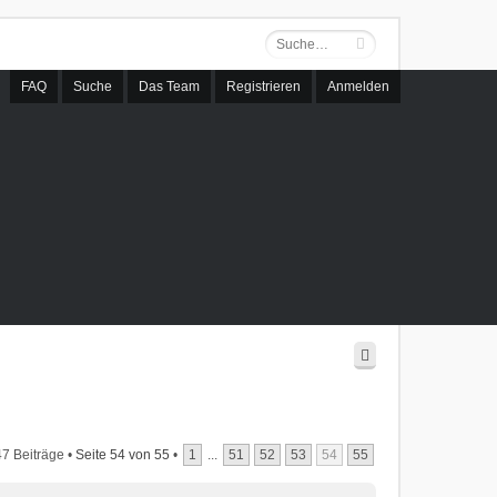
FAQ
Suche
Das Team
Registrieren
Anmelden
7 Beiträge •
Seite
54
von
55
•
1
...
51
52
53
54
55