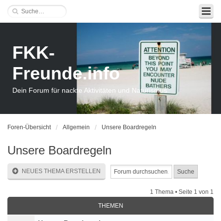
FKK-
Freunde.info
Dein Forum für nackte Aktivitäten und Naturismus
Foren-Übersicht
Allgemein
Unsere Boardregeln
Unsere Boardregeln
NEUES THEMA ERSTELLEN
1 Thema • Seite
1
von
1
THEMEN