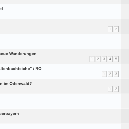
el
1
2
 neue Wanderungen
1
2
3
4
5
altenbachteiche" / RO
1
2
3
en im Odenwald?
1
2
berbayern