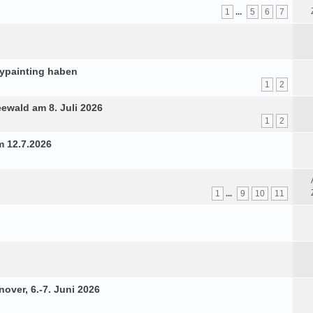
1
...
5
6
7
dypainting haben
1
2
ewald am 8. Juli 2026
1
2
 12.7.2026
1
...
9
10
11
ver, 6.-7. Juni 2026