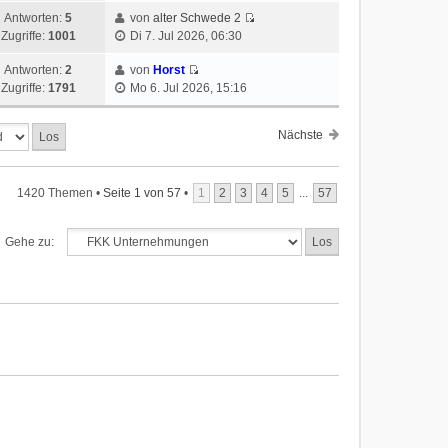
Antworten:
5
von
alter Schwede 2
Zugriffe:
1001
Di 7. Jul 2026, 06:30
Antworten:
2
von
Horst
Zugriffe:
1791
Mo 6. Jul 2026, 15:16
Nächste
1420 Themen •
Seite
1
von
57
•
1
2
3
4
5
...
57
Gehe zu: