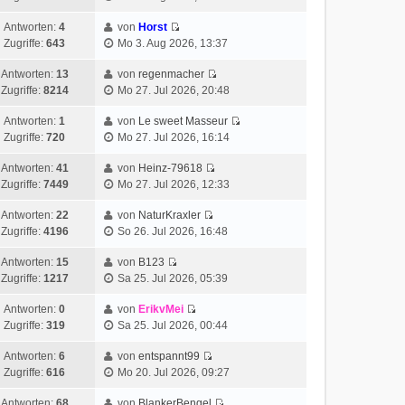
Antworten:
4
von
Horst
Zugriffe:
643
Mo 3. Aug 2026, 13:37
Antworten:
13
von
regenmacher
Zugriffe:
8214
Mo 27. Jul 2026, 20:48
Antworten:
1
von
Le sweet Masseur
Zugriffe:
720
Mo 27. Jul 2026, 16:14
Antworten:
41
von
Heinz-79618
Zugriffe:
7449
Mo 27. Jul 2026, 12:33
Antworten:
22
von
NaturKraxler
Zugriffe:
4196
So 26. Jul 2026, 16:48
Antworten:
15
von
B123
Zugriffe:
1217
Sa 25. Jul 2026, 05:39
Antworten:
0
von
ErikvMei
Zugriffe:
319
Sa 25. Jul 2026, 00:44
Antworten:
6
von
entspannt99
Zugriffe:
616
Mo 20. Jul 2026, 09:27
Antworten:
68
von
BlankerBengel