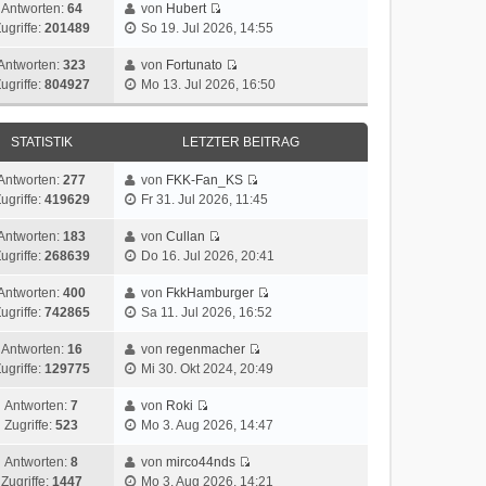
Antworten:
64
von
Hubert
ugriffe:
201489
So 19. Jul 2026, 14:55
Antworten:
323
von
Fortunato
ugriffe:
804927
Mo 13. Jul 2026, 16:50
STATISTIK
LETZTER BEITRAG
Antworten:
277
von
FKK-Fan_KS
ugriffe:
419629
Fr 31. Jul 2026, 11:45
Antworten:
183
von
Cullan
ugriffe:
268639
Do 16. Jul 2026, 20:41
Antworten:
400
von
FkkHamburger
ugriffe:
742865
Sa 11. Jul 2026, 16:52
Antworten:
16
von
regenmacher
ugriffe:
129775
Mi 30. Okt 2024, 20:49
Antworten:
7
von
Roki
Zugriffe:
523
Mo 3. Aug 2026, 14:47
Antworten:
8
von
mirco44nds
Zugriffe:
1447
Mo 3. Aug 2026, 14:21