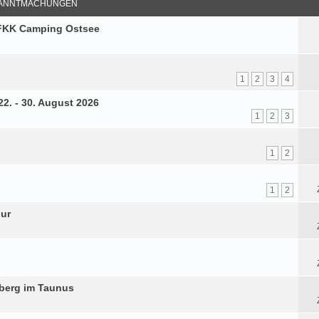
ANNTMACHUNGEN
m FKK Camping Ostsee
1
2
3
4
2. - 30. August 2026
1
2
3
1
2
1
2
our
berg im Taunus