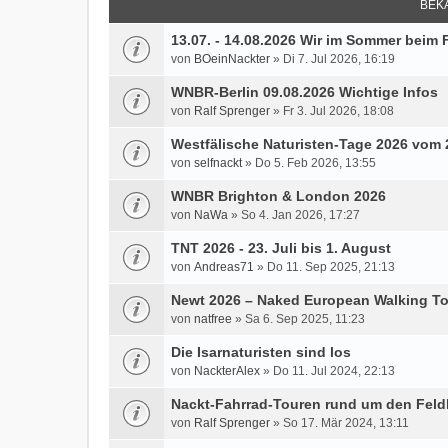
BEK
13.07. - 14.08.2026 Wir im Sommer bei
von
BOeinNackter
» Di 7. Jul 2026, 16:19
WNBR-Berlin 09.08.2026 Wichtige Infos
von
Ralf Sprenger
» Fr 3. Jul 2026, 18:08
Westfälische Naturisten-Tage 2026 vom 2
von
selfnackt
» Do 5. Feb 2026, 13:55
WNBR Brighton & London 2026
von
NaWa
» So 4. Jan 2026, 17:27
TNT 2026 - 23. Juli bis 1. August
von
Andreas71
» Do 11. Sep 2025, 21:13
Newt 2026 – Naked European Walking T
von
natfree
» Sa 6. Sep 2025, 11:23
Die Isarnaturisten sind los
von
NackterAlex
» Do 11. Jul 2024, 22:13
Nackt-Fahrrad-Touren rund um den Feld
von
Ralf Sprenger
» So 17. Mär 2024, 13:11