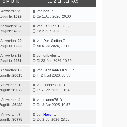
STATISTIK
LETZTER BEITRAG
Antworten:
4
von
noh
Zugriffe:
1029
Sa 1. Aug 2026, 20:00
Antworten:
37
von
FKK Fan 1996
Zugriffe:
4250
So 2. Aug 2026, 11:56
Antworten:
20
von
Der_Steffen
Zugriffe:
7488
So 5. Jul 2026, 20:17
Antworten:
13
von onbydus
Zugriffe:
6681
Di 23. Jun 2026, 10:39
Antworten:
18
von
SachsenPaar70+
Zugriffe:
20015
Fr 24. Jul 2026, 08:55
Antworten:
1
von
Hannes 2.0
Zugriffe:
15672
Fr 6. Feb 2026, 18:34
Antworten:
4
von
munna76
Zugriffe:
26438
Do 3. Apr 2025, 10:57
Antworten:
7
von
Horst
Zugriffe:
30775
Do 2. Jul 2026, 23:15