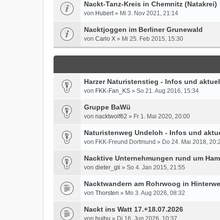
Nackt-Tanz-Kreis in Chemnitz (Natakrei)
von
Hubert
» Mi 3. Nov 2021, 21:14
Nacktjoggen im Berliner Grunewald
von
Carlo X
» Mi 25. Feb 2015, 15:30
Harzer Naturistenstieg - Infos und aktue
von
FKK-Fan_KS
» So 21. Aug 2016, 15:34
Gruppe BaWü
von
nacktwolf62
» Fr 1. Mai 2020, 20:00
Naturistenweg Undeloh - Infos und aktu
von FKK-Freund Dortmund » Do 24. Mai 2018, 20:
Nacktive Unternehmungen rund um Ha
von
dieter_gli
» So 4. Jan 2015, 21:55
Nacktwandern am Rohrwoog in Hinterwe
von
Thorsten
» Mo 3. Aug 2026, 08:32
Nackt ins Watt 17.+18.07.2026
von
huibu
» Di 16. Jun 2026, 10:37