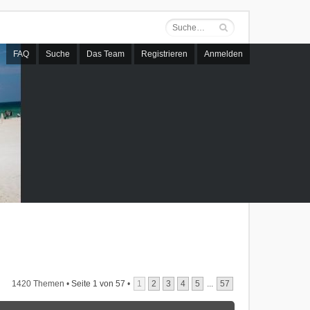
FAQ
Suche
Das Team
Registrieren
Anmelden
1420 Themen •
Seite
1
von
57
•
1
2
3
4
5
...
57