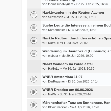
von
thomasundMyriam
» Do 27. Feb 2025, 16:26
Nacktwandern in der Region Aachen
von
Seewiesen
» Mi 15. Jul 2026, 17:01
Suche Leute die Interesse an einem Bo
von
Körpermaler
» Mi 4. Mär 2026, 18:08
Nackte Radtour durch den schönen Spre
von
NaWa
» Mi 1. Jul 2026, 23:02
Wanderung im Haardtwald (Hunsrück) am
von
eisbaer
» Mo 29. Jun 2026, 19:20
Nackt Wandern im Paradiestal
von
HaGeLu
» Mo 16. Jan 2023, 10:36
WNBR Amsterdam 11.07.
von
DerRugener
» Di 30. Jun 2026, 14:14
WNBR Dresden am 06.06.2026
von
NaWa
» So 31. Mai 2026, 23:44
Märchenhafter Tanz am Sonnensee, Hanno
von
BOeinNackter
» Sa 4. Apr 2026, 17:28