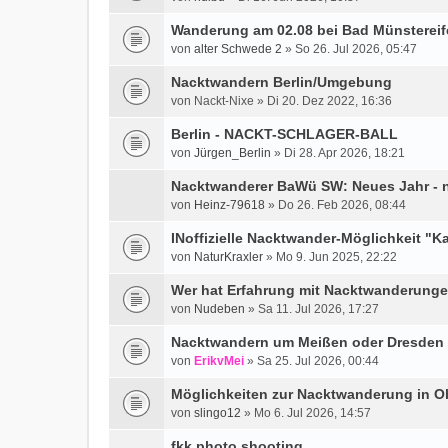
Wanderung am 02.08 bei Bad Münstereif
von
alter Schwede 2
» So 26. Jul 2026, 05:47
Nacktwandern Berlin/Umgebung
von Nackt-Nixe » Di 20. Dez 2022, 16:36
Berlin - NACKT-SCHLAGER-BALL
von
Jürgen_Berlin
» Di 28. Apr 2026, 18:21
Nacktwanderer BaWü SW: Neues Jahr -
von
Heinz-79618
» Do 26. Feb 2026, 08:44
INoffizielle Nacktwander-Möglichkeit "K
von
NaturKraxler
» Mo 9. Jun 2025, 22:22
Wer hat Erfahrung mit Nacktwanderung
von
Nudeben
» Sa 11. Jul 2026, 17:27
Nacktwandern um Meißen oder Dresden
von
ErikvMei
» Sa 25. Jul 2026, 00:44
Möglichkeiten zur Nacktwanderung in O
von
slingo12
» Mo 6. Jul 2026, 14:57
fkk photo shooting