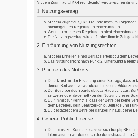
Mit dem Zugriff auf „FKK-Freunde.info“ wird zwischen dir u
1. Nutzungsvertrag
Mit dem Zugriff auf „FKK-Freunde.info“ (im Folgenden 
nachfolgenden Regelungen einverstanden.
Wenn du mit diesen Regelungen nicht einverstanden bis
Der Nutzungsvertrag wird auf unbestimmte Zeit geschl
2. Einräumung von Nutzungsrechten
Mit dem Erstellen eines Beitrags erteilst du dem Betr
Das Nutzungsrecht nach Punkt 2, Unterpunkt a bleib
3. Pflichten des Nutzers
Du erklärst mit der Erstellung eines Beitrags, dass er
deinen Beiträgen verwendeten Links und Bilder zu se
Der Betreiber des Boards übt das Hausrecht aus. Be
zeitweise oder dauerhaft von der Nutzung dieses Boar
Du nimmst zur Kenntnis, dass der Betreiber keine Veran
dem Betreiber, dein Benutzerkonto, Beiträge und Funk
Du gestattest dem Betreiber darüber hinaus, deine Be
4. General Public License
Du nimmst zur Kenntnis, dass es sich bei phpBB um e
Informationen werden durch die deutschsprachige Com