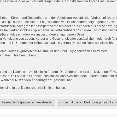
 bestimmte Zwecke nicht untersagen oder auf Inhalte fremder Foren Einfluss neh
Leben, Körper und Gesundheit und der Verletzung wesentlicher Vertragspflichten (Ka
. Dies gilt auch für mittelbare Folgeschäden wie insbesondere entgangenen Gewin
rsätzlichem oder grob fahrlässigem Verhalten oder bei Schäden aus der Verletzun
uf die bei Vertragsschluss typischerweise vorhersehbaren Schäden und im übrigen d
ittelbare Folgeschäden wie insbesondere entgangenen Gewinn.
r Verletzung von Leben, Körper und Gesundheit oder vorsätzlichem oder grob fahrl
en und im Übrigen der Höhe nach auf die vertragstypischen Durchschnittsschäden b
gemäß auch zugunsten der Mitarbeiter und Erfüllungsgehilfen des Betreibers.
em Recht bleiben unberührt.
 und die Datenschutzrichtlinie zu ändern. Die Änderung wird dem Nutzer per E-Mail
rechen. Im Falle des Widerspruchs erlischt das zwischen dem Betreiber und dem Nu
h, wenn der Nutzer den Änderungen zugestimmt hat.
n sind in der Datenschutzrichtlinie enthalten.