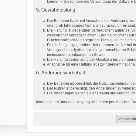
können insbesondere die Verwendung der Software für
5. Gewährleistung
Der Betreiber haftet mit Ausnahme der Verletzung von 
oder grob fahrlässiges Verhalten zurückzuführen sind
Die Haftung ist gegenüber Verbrauchern außer bei vo
wesentlicher Vertragspflichten (Kardinalpflichten) a
Durchschnittsschäden begrenzt. Dies gilt auch für m
Die Haftung ist gegenüber Unternehmern außer bei de
Vertragsschluss typischerweise vorhersehbaren Schäd
insbesondere entgangenen Gewinn.
Die Haftungsbegrenzung der Absätze a bis c gilt sinn
Ansprüche für eine Haftung aus zwingendem national
6. Änderungsvorbehalt
Der Betreiber ist berechtigt, die Nutzungsbedingungen
Der Nutzer ist berechtigt, den Änderungen zu widersp
Die Änderungen gelten als anerkannt und verbindlic
Informationen über den Umgang mit deinen persönlichen Date