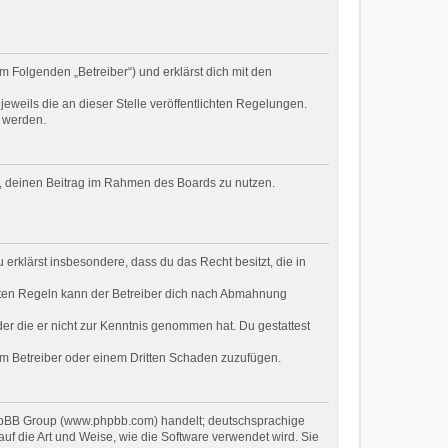
m Folgenden „Betreiber“) und erklärst dich mit den
eweils die an dieser Stelle veröffentlichten Regelungen.
t werden.
ht, deinen Beitrag im Rahmen des Boards zu nutzen.
u erklärst insbesondere, dass du das Recht besitzt, die in
hten Regeln kann der Betreiber dich nach Abmahnung
oder die er nicht zur Kenntnis genommen hat. Du gestattest
dem Betreiber oder einem Dritten Schaden zuzufügen.
 phpBB Group (www.phpbb.com) handelt; deutschsprachige
f die Art und Weise, wie die Software verwendet wird. Sie