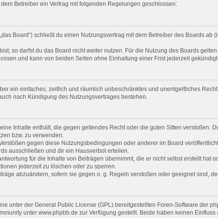
nd dem Betreiber ein Vertrag mit folgenden Regelungen geschlossen:
„das Board“) schließt du einen Nutzungsvertrag mit dem Betreiber des Boards ab (i
t, so darfst du das Board nicht weiter nutzen. Für die Nutzung des Boards gelten j
ossen und kann von beiden Seiten ohne Einhaltung einer Frist jederzeit gekündig
eiber ein einfaches, zeitlich und räumlich unbeschränktes und unentgeltliches Rec
t auch nach Kündigung des Nutzungsvertrages bestehen.
 keine Inhalte enthält, die gegen geltendes Recht oder die guten Sitten verstoßen. D
tzen bzw. zu verwenden.
i Verstößen gegen diese Nutzungsbedingungen oder anderer im Board veröffentlic
ds ausschließen und dir ein Hausverbot erteilen.
twortung für die Inhalte von Beiträgen übernimmt, die er nicht selbst erstellt hat 
tionen jederzeit zu löschen oder zu sperren.
iträge abzuändern, sofern sie gegen o. g. Regeln verstoßen oder geeignet sind, 
ine unter der General Public License (GPL) bereitgestellten Foren-Software der
munity unter www.phpbb.de zur Verfügung gestellt. Beide haben keinen Einfluss au