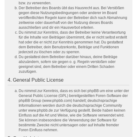
bzw. zu verwenden.
Der Betreiber des Boards übt das Hausrecht aus. Bei Verstößen
gegen diese Nutzungsbedingungen oder anderer im Board
veröffentlichten Regeln kann der Betreiber dich nach Abmahnung
zeitweise oder dauerhaft von der Nutzung dieses Boards
ausschließen und dir ein Hausverbot erteilen.
Du nimmst zur Kenntnis, dass der Betreiber keine Verantwortung
für die Inhalte von Beiträgen übernimmt, die er nicht selbst erstellt
hat oder die er nicht zur Kenntnis genommen hat. Du gestattest
dem Betreiber, dein Benutzerkonto, Beiträge und Funktionen
jederzeit zu löschen oder zu sperren.
Du gestattest dem Betreiber darüber hinaus, deine Beiträge
abzuändern, sofern sie gegen o. g. Regeln verstoßen oder
geeignet sind, dem Betreiber oder einem Dritten Schaden
zuzufügen.
4. General Public License
Du nimmst zur Kenntnis, dass es sich bei phpBB um eine unter der
General Public License (GPL) bereitgestellten Foren-Software der
phpBB Group (www.phpbb.com) handelt; deutschsprachige
Informationen werden durch die deutschsprachige Community
unter www.phpbb.de zur Verfügung gestellt. Beide haben keinen
Einfluss auf die Art und Weise, wie die Software verwendet wird.
Sie können insbesondere die Verwendung der Software für
bestimmte Zwecke nicht untersagen oder auf Inhalte fremder
Foren Einfluss nehmen.