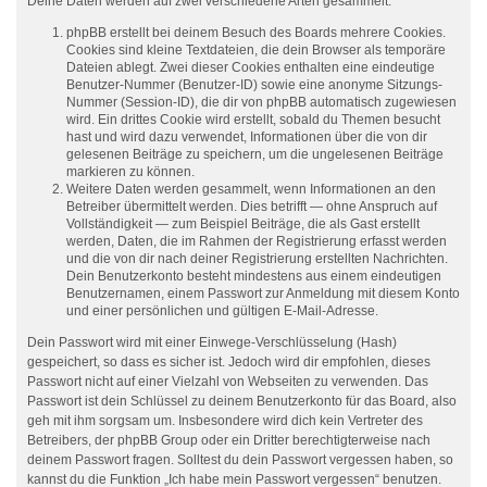
Deine Daten werden auf zwei verschiedene Arten gesammelt:
phpBB erstellt bei deinem Besuch des Boards mehrere Cookies.
Cookies sind kleine Textdateien, die dein Browser als temporäre
Dateien ablegt. Zwei dieser Cookies enthalten eine eindeutige
Benutzer-Nummer (Benutzer-ID) sowie eine anonyme Sitzungs-
Nummer (Session-ID), die dir von phpBB automatisch zugewiesen
wird. Ein drittes Cookie wird erstellt, sobald du Themen besucht
hast und wird dazu verwendet, Informationen über die von dir
gelesenen Beiträge zu speichern, um die ungelesenen Beiträge
markieren zu können.
Weitere Daten werden gesammelt, wenn Informationen an den
Betreiber übermittelt werden. Dies betrifft — ohne Anspruch auf
Vollständigkeit — zum Beispiel Beiträge, die als Gast erstellt
werden, Daten, die im Rahmen der Registrierung erfasst werden
und die von dir nach deiner Registrierung erstellten Nachrichten.
Dein Benutzerkonto besteht mindestens aus einem eindeutigen
Benutzernamen, einem Passwort zur Anmeldung mit diesem Konto
und einer persönlichen und gültigen E-Mail-Adresse.
Dein Passwort wird mit einer Einwege-Verschlüsselung (Hash)
gespeichert, so dass es sicher ist. Jedoch wird dir empfohlen, dieses
Passwort nicht auf einer Vielzahl von Webseiten zu verwenden. Das
Passwort ist dein Schlüssel zu deinem Benutzerkonto für das Board, also
geh mit ihm sorgsam um. Insbesondere wird dich kein Vertreter des
Betreibers, der phpBB Group oder ein Dritter berechtigterweise nach
deinem Passwort fragen. Solltest du dein Passwort vergessen haben, so
kannst du die Funktion „Ich habe mein Passwort vergessen“ benutzen.