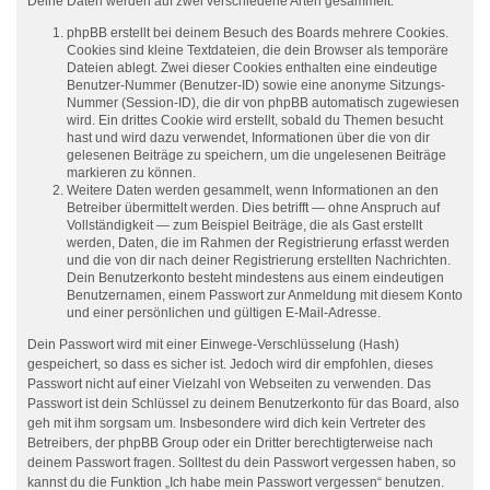
Deine Daten werden auf zwei verschiedene Arten gesammelt:
phpBB erstellt bei deinem Besuch des Boards mehrere Cookies.
Cookies sind kleine Textdateien, die dein Browser als temporäre
Dateien ablegt. Zwei dieser Cookies enthalten eine eindeutige
Benutzer-Nummer (Benutzer-ID) sowie eine anonyme Sitzungs-
Nummer (Session-ID), die dir von phpBB automatisch zugewiesen
wird. Ein drittes Cookie wird erstellt, sobald du Themen besucht
hast und wird dazu verwendet, Informationen über die von dir
gelesenen Beiträge zu speichern, um die ungelesenen Beiträge
markieren zu können.
Weitere Daten werden gesammelt, wenn Informationen an den
Betreiber übermittelt werden. Dies betrifft — ohne Anspruch auf
Vollständigkeit — zum Beispiel Beiträge, die als Gast erstellt
werden, Daten, die im Rahmen der Registrierung erfasst werden
und die von dir nach deiner Registrierung erstellten Nachrichten.
Dein Benutzerkonto besteht mindestens aus einem eindeutigen
Benutzernamen, einem Passwort zur Anmeldung mit diesem Konto
und einer persönlichen und gültigen E-Mail-Adresse.
Dein Passwort wird mit einer Einwege-Verschlüsselung (Hash)
gespeichert, so dass es sicher ist. Jedoch wird dir empfohlen, dieses
Passwort nicht auf einer Vielzahl von Webseiten zu verwenden. Das
Passwort ist dein Schlüssel zu deinem Benutzerkonto für das Board, also
geh mit ihm sorgsam um. Insbesondere wird dich kein Vertreter des
Betreibers, der phpBB Group oder ein Dritter berechtigterweise nach
deinem Passwort fragen. Solltest du dein Passwort vergessen haben, so
kannst du die Funktion „Ich habe mein Passwort vergessen“ benutzen.