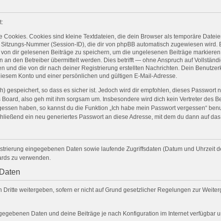
t:
Cookies. Cookies sind kleine Textdateien, die dein Browser als temporäre Dateien
tzungs-Nummer (Session-ID), die dir von phpBB automatisch zugewiesen wird. Ein
e von dir gelesenen Beiträge zu speichern, um die ungelesenen Beiträge markieren
 den Betreiber übermittelt werden. Dies betrifft — ohne Anspruch auf Vollständigk
n und die von dir nach deiner Registrierung erstellten Nachrichten. Dein Benutz
esem Konto und einer persönlichen und gültigen E-Mail-Adresse.
 gespeichert, so dass es sicher ist. Jedoch wird dir empfohlen, dieses Passwort 
 Board, also geh mit ihm sorgsam um. Insbesondere wird dich kein Vertreter des Be
rgessen haben, so kannst du die Funktion „Ich habe mein Passwort vergessen“ ben
ießend ein neu generiertes Passwort an diese Adresse, mit dem du dann auf das 
gistrierung eingegebenen Daten sowie laufende Zugriffsdaten (Datum und Uhrzeit 
oards zu verwenden.
 Daten
Dritte weitergeben, sofern er nicht auf Grund gesetzlicher Regelungen zur Weiterg
angegebenen Daten und deine Beiträge je nach Konfiguration im Internet verfügbar