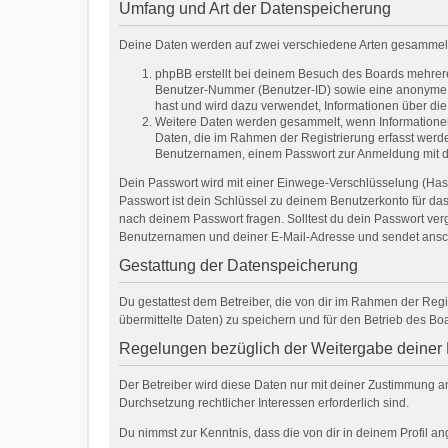
Umfang und Art der Datenspeicherung
Deine Daten werden auf zwei verschiedene Arten gesammel
phpBB erstellt bei deinem Besuch des Boards mehrere 
Benutzer-Nummer (Benutzer-ID) sowie eine anonyme Si
hast und wird dazu verwendet, Informationen über di
Weitere Daten werden gesammelt, wenn Informationen an
Daten, die im Rahmen der Registrierung erfasst werde
Benutzernamen, einem Passwort zur Anmeldung mit di
Dein Passwort wird mit einer Einwege-Verschlüsselung (Hash)
Passwort ist dein Schlüssel zu deinem Benutzerkonto für das
nach deinem Passwort fragen. Solltest du dein Passwort ve
Benutzernamen und deiner E-Mail-Adresse und sendet anschl
Gestattung der Datenspeicherung
Du gestattest dem Betreiber, die von dir im Rahmen der Re
übermittelte Daten) zu speichern und für den Betrieb des B
Regelungen bezüglich der Weitergabe deiner
Der Betreiber wird diese Daten nur mit deiner Zustimmung an 
Durchsetzung rechtlicher Interessen erforderlich sind.
Du nimmst zur Kenntnis, dass die von dir in deinem Profil 