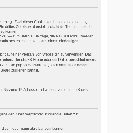
 ablegt. Zwei dieser Cookies enthalten eine eindeutige
 drittes Cookie wird erstellt, sobald du Themen besucht
 zu können.
eit — zum Beispiel Beiträge, die als Gast erstellt werden,
erkonto besteht mindestens aus einem eindeutigen
nicht auf einer Vielzahl von Webseiten zu verwenden. Das
treibers, der phpBB Group oder ein Dritter berechtigterweise
utzen. Die phpBB-Software fragt dich dann nach deinem
Board zugreifen kannst.
der Nutzung, IP-Adresse und weitere von deinem Browser
abe der Daten verpflichtet ist oder die Daten zur
 und von jedermann abrufbar sein können.