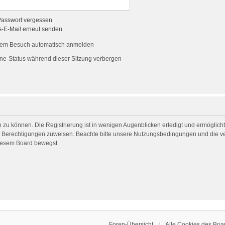
Passwort vergessen
s-E-Mail erneut senden
dem Besuch automatisch anmelden
ne-Status während dieser Sitzung verbergen
 zu können. Die Registrierung ist in wenigen Augenblicken erledigt und ermöglicht 
he Berechtigungen zuweisen. Beachte bitte unsere Nutzungsbedingungen und die ver
diesem Board bewegst.
Foren-Übersicht
Alle Cookies des Boa