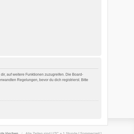
dir, auf weitere Funktionen zuzugreifen. Die Board-
wandten Regelungen, bevor du dich registrierst. Bitte
rds löschen
Alle Zeiten sind UTC + 1 Stunde [ Sommerzeit ]