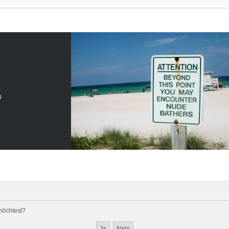
s
 möchtest?