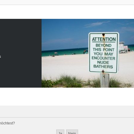
s
 möchtest?