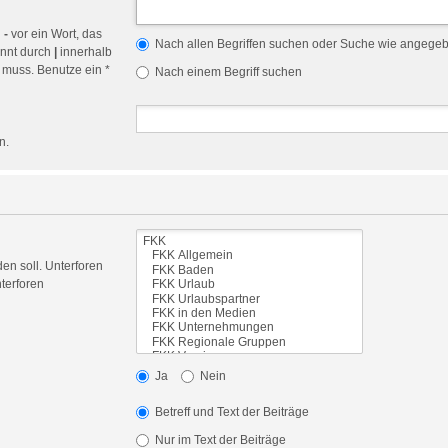
n
-
vor ein Wort, das
Nach allen Begriffen suchen oder Suche wie angege
ennt durch
|
innerhalb
 muss. Benutze ein *
Nach einem Begriff suchen
n.
en soll. Unterforen
terforen
Ja
Nein
Betreff und Text der Beiträge
Nur im Text der Beiträge