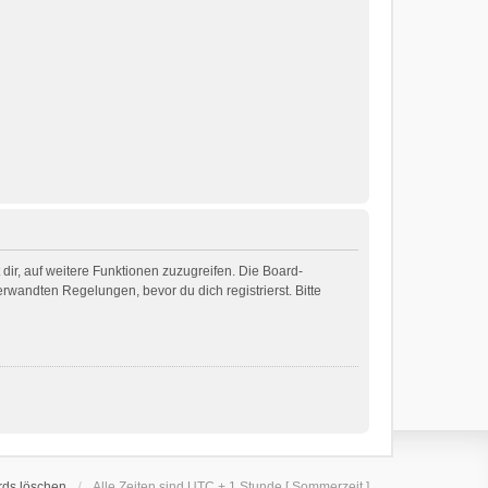
dir, auf weitere Funktionen zuzugreifen. Die Board-
wandten Regelungen, bevor du dich registrierst. Bitte
rds löschen
Alle Zeiten sind UTC + 1 Stunde [ Sommerzeit ]