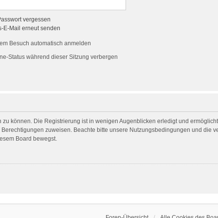
Passwort vergessen
s-E-Mail erneut senden
dem Besuch automatisch anmelden
ne-Status während dieser Sitzung verbergen
 zu können. Die Registrierung ist in wenigen Augenblicken erledigt und ermöglicht 
he Berechtigungen zuweisen. Beachte bitte unsere Nutzungsbedingungen und die ver
diesem Board bewegst.
Foren-Übersicht
Alle Cookies des Boa