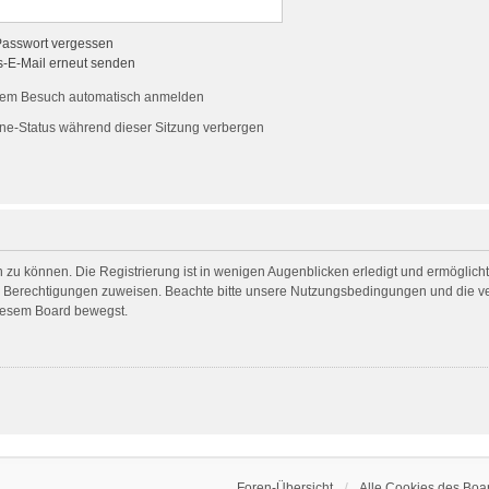
Passwort vergessen
s-E-Mail erneut senden
dem Besuch automatisch anmelden
ne-Status während dieser Sitzung verbergen
 zu können. Die Registrierung ist in wenigen Augenblicken erledigt und ermöglicht 
he Berechtigungen zuweisen. Beachte bitte unsere Nutzungsbedingungen und die ver
diesem Board bewegst.
Foren-Übersicht
Alle Cookies des Boa