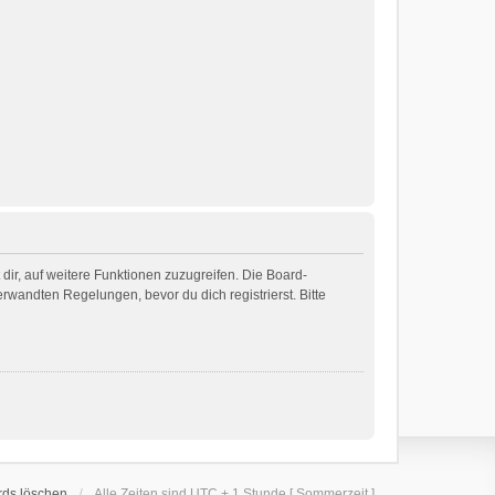
dir, auf weitere Funktionen zuzugreifen. Die Board-
wandten Regelungen, bevor du dich registrierst. Bitte
rds löschen
Alle Zeiten sind UTC + 1 Stunde [ Sommerzeit ]