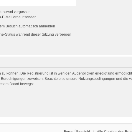
Passwort vergessen
s-E-Mail erneut senden
dem Besuch automatisch anmelden
ne-Status während dieser Sitzung verbergen
 zu können. Die Registrierung ist in wenigen Augenblicken erledigt und ermöglicht 
he Berechtigungen zuweisen. Beachte bitte unsere Nutzungsbedingungen und die ver
diesem Board bewegst.
Foren-Übersicht
Alle Cookies des Boa