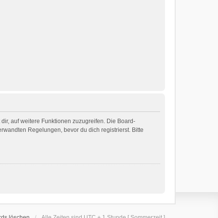
dir, auf weitere Funktionen zuzugreifen. Die Board-
wandten Regelungen, bevor du dich registrierst. Bitte
rds löschen
Alle Zeiten sind UTC + 1 Stunde [ Sommerzeit ]