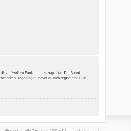
dir, auf weitere Funktionen zuzugreifen. Die Board-
wandten Regelungen, bevor du dich registrierst. Bitte
rds löschen
Alle Zeiten sind UTC + 1 Stunde [ Sommerzeit ]