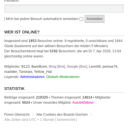
Passwort:
|
Mich bei jedem Besuch automatisch anmelden
WER IST ONLINE?
Insgesamt sind
1853
Besucher online: 9 registrierte, 0 unsichtbare und 1844
Gäste (basierend auf den aktiven Besuchern der letzten 5 Minuten)
Der Besucherrekord liegt bei
5192
Besuchern, die am Di 7. Apr 2026, 13:04
gleichzeitig online waren.
Mitglieder:
B123
,
BareBonn
,
Bing [Bot]
,
Google [Bot]
,
Leon06
,
pemue76
,
roadster
,
Tursiops
,
Yellow_Hat
Legende:
Administratoren
,
Globale Moderatoren
STATISTIK
Beiträge insgesamt:
219325
• Themen insgesamt:
14014
• Mitglieder
insgesamt:
5024
• Unser neuestes Mitglied:
AustinOdono
Foren-Übersicht
Alle Cookies des Boards löschen
Alle Zeiten sind UTC + 1 Stunde [ Sommerzeit ]