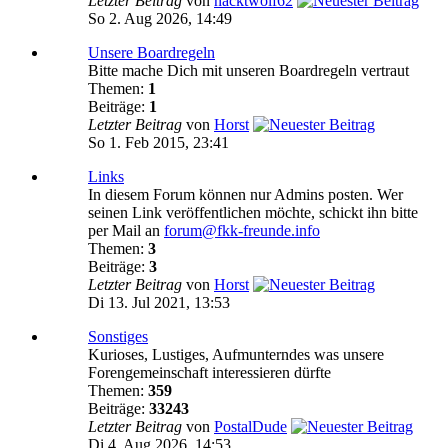
Letzter Beitrag
von
nacktwolf62
So 2. Aug 2026, 14:49
Unsere Boardregeln
Bitte mache Dich mit unseren Boardregeln vertraut
Themen:
1
Beiträge:
1
Letzter Beitrag
von
Horst
So 1. Feb 2015, 23:41
Links
In diesem Forum können nur Admins posten. Wer
seinen Link veröffentlichen möchte, schickt ihn bitte
per Mail an
forum@fkk-freunde.info
Themen:
3
Beiträge:
3
Letzter Beitrag
von
Horst
Di 13. Jul 2021, 13:53
Sonstiges
Kurioses, Lustiges, Aufmunterndes was unsere
Forengemeinschaft interessieren dürfte
Themen:
359
Beiträge:
33243
Letzter Beitrag
von
PostalDude
Di 4. Aug 2026, 14:53