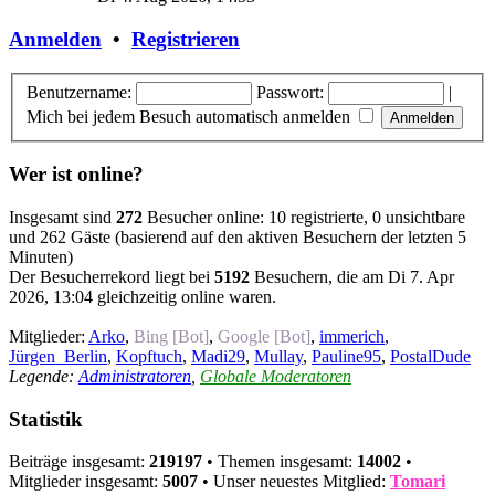
Anmelden
•
Registrieren
Benutzername:
Passwort:
|
Mich bei jedem Besuch automatisch anmelden
Wer ist online?
Insgesamt sind
272
Besucher online: 10 registrierte, 0 unsichtbare
und 262 Gäste (basierend auf den aktiven Besuchern der letzten 5
Minuten)
Der Besucherrekord liegt bei
5192
Besuchern, die am Di 7. Apr
2026, 13:04 gleichzeitig online waren.
Mitglieder:
Arko
,
Bing [Bot]
,
Google [Bot]
,
immerich
,
Jürgen_Berlin
,
Kopftuch
,
Madi29
,
Mullay
,
Pauline95
,
PostalDude
Legende:
Administratoren
,
Globale Moderatoren
Statistik
Beiträge insgesamt:
219197
• Themen insgesamt:
14002
•
Mitglieder insgesamt:
5007
• Unser neuestes Mitglied:
Tomari