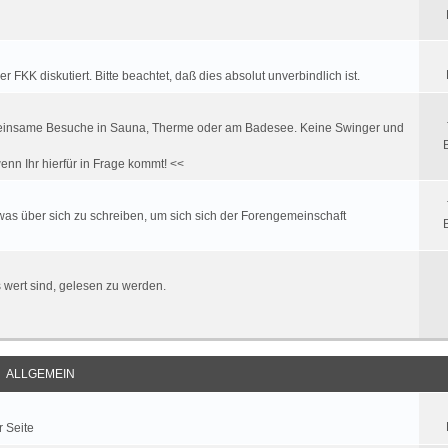
FKK diskutiert. Bitte beachtet, daß dies absolut unverbindlich ist.
. gemeinsame Besuche in Sauna, Therme oder am Badesee. Keine Swinger und
enn Ihr hierfür in Frage kommt! <<
twas über sich zu schreiben, um sich sich der Forengemeinschaft
es wert sind, gelesen zu werden.
ALLGEMEIN
r Seite