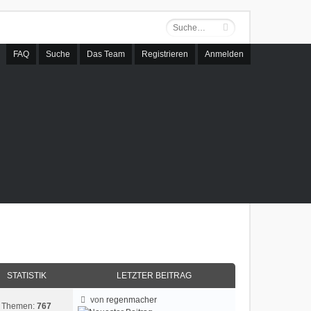
FAQ
Suche
Das Team
Registrieren
Anmelden
STATISTIK
LETZTER BEITRAG
von
regenmacher
Themen:
767