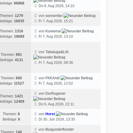
Beiträge:
66868
Do 6. Aug 2026, 14:10
Themen:
1279
von
sonnenfan
Beiträge:
16035
Fr 7. Aug 2026, 15:21
Themen:
1316
von
Kurwenal
Beiträge:
19689
Fr 7. Aug 2026, 13:10
von
Tabaluga&Lilli
Themen:
991
Beiträge:
4131
Fr 7. Aug 2026, 08:36
Themen:
600
von
FKKAndi
Beiträge:
11527
Fr 7. Aug 2026, 12:02
von
DerRugener
Themen:
1421
Beiträge:
12409
Do 6. Aug 2026, 22:11
Themen:
6
von
Horst
Beiträge:
6
Di 30. Jun 2026, 13:35
von
Burgunderflunder
Themen:
140