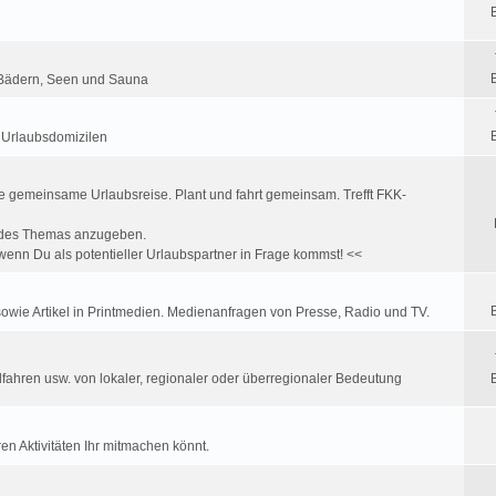
K Bädern, Seen und Sauna
u Urlaubsdomizilen
e gemeinsame Urlaubsreise. Plant und fahrt gemeinsam. Trefft FKK-
ff des Themas anzugeben.
enn Du als potentieller Urlaubspartner in Frage kommst! <<
wie Artikel in Printmedien. Medienanfragen von Presse, Radio und TV.
fahren usw. von lokaler, regionaler oder überregionaler Bedeutung
en Aktivitäten Ihr mitmachen könnt.