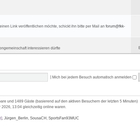
nen Link veröffentlichen möchte, schickt ihn bitte per Mail an
forum@fkk-
engemeinschaft interessieren dürfte
|
Mich bei jedem Besuch automatisch anmelden
htbare und 1489 Gäste (basierend auf den aktiven Besuchern der letzten 5 Minuten)
 2026, 13:04 gleichzeitig online waren.
t]
,
Jürgen_Berlin
,
SousaCH
,
SportsFan93MUC