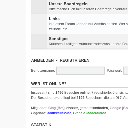
Unsere Boardregeln
Bitte mache Dich mit unseren Boardregeln vertraut
Links
In diesem Forum können nur Admins posten. Wer sei
freunde.info
Sonstiges
Kurioses, Lustiges, Aufmunterndes was unsere For
ANMELDEN
•
REGISTRIEREN
Benutzername:
Passwort:
WER IST ONLINE?
Insgesamt sind
1496
Besucher online: 7 registrierte, 0 unsic
Der Besucherrekord liegt bei
5192
Besuchern, die am Di 7. Apr
Mitglieder:
Bing [Bot]
,
eisbaer
,
gemeinsambaden
,
Google [Bo
Legende:
Administratoren
,
Globale Moderatoren
STATISTIK