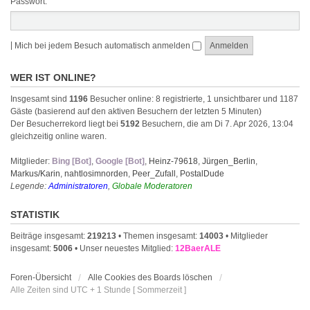
Passwort:
|
Mich bei jedem Besuch automatisch anmelden
WER IST ONLINE?
Insgesamt sind
1196
Besucher online: 8 registrierte, 1 unsichtbarer und 1187
Gäste (basierend auf den aktiven Besuchern der letzten 5 Minuten)
Der Besucherrekord liegt bei
5192
Besuchern, die am Di 7. Apr 2026, 13:04
gleichzeitig online waren.
Mitglieder:
Bing [Bot]
,
Google [Bot]
,
Heinz-79618
,
Jürgen_Berlin
,
Markus/Karin
,
nahtlosimnorden
,
Peer_Zufall
,
PostalDude
Legende:
Administratoren
,
Globale Moderatoren
STATISTIK
Beiträge insgesamt:
219213
• Themen insgesamt:
14003
• Mitglieder
insgesamt:
5006
• Unser neuestes Mitglied:
12BaerALE
Foren-Übersicht
Alle Cookies des Boards löschen
Alle Zeiten sind UTC + 1 Stunde [ Sommerzeit ]