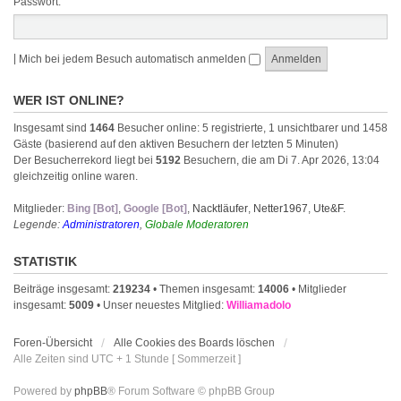
Passwort:
|
Mich bei jedem Besuch automatisch anmelden
WER IST ONLINE?
Insgesamt sind
1464
Besucher online: 5 registrierte, 1 unsichtbarer und 1458
Gäste (basierend auf den aktiven Besuchern der letzten 5 Minuten)
Der Besucherrekord liegt bei
5192
Besuchern, die am Di 7. Apr 2026, 13:04
gleichzeitig online waren.
Mitglieder:
Bing [Bot]
,
Google [Bot]
,
Nacktläufer
,
Netter1967
,
Ute&F.
Legende:
Administratoren
,
Globale Moderatoren
STATISTIK
Beiträge insgesamt:
219234
• Themen insgesamt:
14006
• Mitglieder
insgesamt:
5009
• Unser neuestes Mitglied:
Williamadolo
Foren-Übersicht
Alle Cookies des Boards löschen
Alle Zeiten sind UTC + 1 Stunde [ Sommerzeit ]
Powered by
phpBB
® Forum Software © phpBB Group