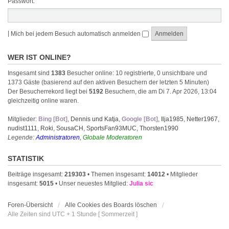
Passwort:
|
Mich bei jedem Besuch automatisch anmelden
WER IST ONLINE?
Insgesamt sind
1383
Besucher online: 10 registrierte, 0 unsichtbare und
1373 Gäste (basierend auf den aktiven Besuchern der letzten 5 Minuten)
Der Besucherrekord liegt bei
5192
Besuchern, die am Di 7. Apr 2026, 13:04
gleichzeitig online waren.
Mitglieder:
Bing [Bot]
,
Dennis und Katja
,
Google [Bot]
,
Ilja1985
,
Netter1967
,
nudist1111
,
Roki
,
SousaCH
,
SportsFan93MUC
,
Thorsten1990
Legende:
Administratoren
,
Globale Moderatoren
STATISTIK
Beiträge insgesamt:
219303
• Themen insgesamt:
14012
• Mitglieder
insgesamt:
5015
• Unser neuestes Mitglied:
Julia sic
Foren-Übersicht
Alle Cookies des Boards löschen
Alle Zeiten sind UTC + 1 Stunde [ Sommerzeit ]