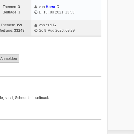
Themen:
3
von
Horst
Beiträge:
3
Di 13. Jul 2021, 13:53
Themen:
359
von
c+d
Beiträge:
33248
So 9. Aug 2026, 09:39
de
,
sassi
,
Schnorchel
,
selfnackt