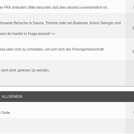
FKK diskutiert. Bitte beachtet, daß dies absolut unverbindlich ist.
. gemeinsame Besuche in Sauna, Therme oder am Badesee. Keine Swinger und
enn Ihr hierfür in Frage kommt! <<
twas über sich zu schreiben, um sich sich der Forengemeinschaft
es wert sind, gelesen zu werden.
ALLGEMEIN
r Seite