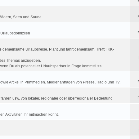
K Bädern, Seen und Sauna
u Urlaubsdomizilen
e gemeinsame Urlaubsreise. Plant und fahrt gemeinsam. Trefft FKK-
ff des Themas anzugeben.
enn Du als potentieller Urlaubspartner in Frage kommst! <<
wie Artikel in Printmedien. Medienanfragen von Presse, Radio und TV.
fahren usw. von lokaler, regionaler oder überregionaler Bedeutung
en Aktivitäten Ihr mitmachen könnt.