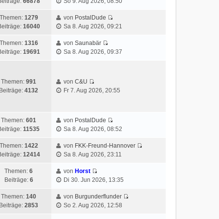
Beiträge:
66878
So 9. Aug 2026, 08:50
Themen:
1279
von
PostalDude
Beiträge:
16040
Sa 8. Aug 2026, 09:21
Themen:
1316
von
Saunabär
Beiträge:
19691
Sa 8. Aug 2026, 09:37
Themen:
991
von
C&U
Beiträge:
4132
Fr 7. Aug 2026, 20:55
Themen:
601
von
PostalDude
Beiträge:
11535
Sa 8. Aug 2026, 08:52
Themen:
1422
von
FKK-Freund-Hannover
Beiträge:
12414
Sa 8. Aug 2026, 23:11
Themen:
6
von
Horst
Beiträge:
6
Di 30. Jun 2026, 13:35
Themen:
140
von
Burgunderflunder
Beiträge:
2853
So 2. Aug 2026, 12:58