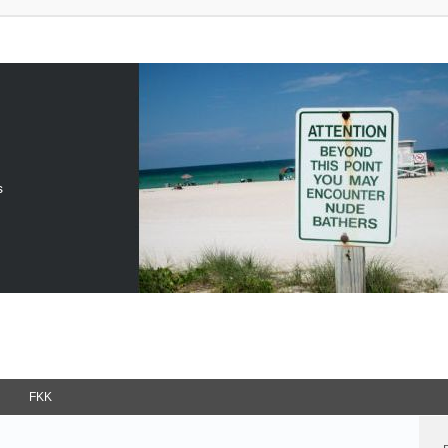
s
FKK