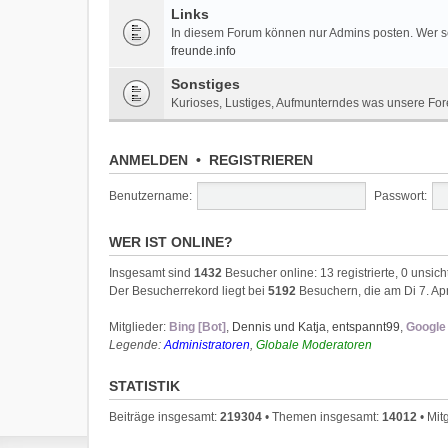
Links
In diesem Forum können nur Admins posten. Wer sei
freunde.info
Sonstiges
Kurioses, Lustiges, Aufmunterndes was unsere For
ANMELDEN
•
REGISTRIEREN
Benutzername:
Passwort:
WER IST ONLINE?
Insgesamt sind
1432
Besucher online: 13 registrierte, 0 unsi
Der Besucherrekord liegt bei
5192
Besuchern, die am Di 7. Apr
Mitglieder:
Bing [Bot]
,
Dennis und Katja
,
entspannt99
,
Google 
Legende:
Administratoren
,
Globale Moderatoren
STATISTIK
Beiträge insgesamt:
219304
• Themen insgesamt:
14012
• Mit