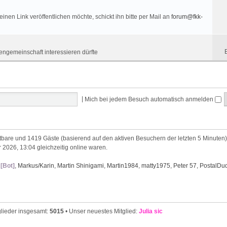
nen Link veröffentlichen möchte, schickt ihn bitte per Mail an
forum@fkk-
engemeinschaft interessieren dürfte
|
Mich bei jedem Besuch automatisch anmelden
chtbare und 1419 Gäste (basierend auf den aktiven Besuchern der letzten 5 Minuten)
 2026, 13:04 gleichzeitig online waren.
[Bot]
,
Markus/Karin
,
Martin Shinigami
,
Martin1984
,
matty1975
,
Peter 57
,
PostalDu
glieder insgesamt:
5015
• Unser neuestes Mitglied:
Julia sic