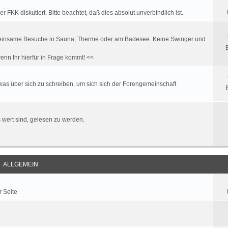
FKK diskutiert. Bitte beachtet, daß dies absolut unverbindlich ist.
. gemeinsame Besuche in Sauna, Therme oder am Badesee. Keine Swinger und
enn Ihr hierfür in Frage kommt! <<
twas über sich zu schreiben, um sich sich der Forengemeinschaft
es wert sind, gelesen zu werden.
ALLGEMEIN
r Seite