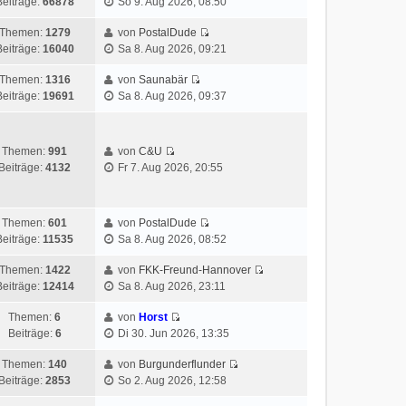
Beiträge:
66878
So 9. Aug 2026, 08:50
Themen:
1279
von
PostalDude
Beiträge:
16040
Sa 8. Aug 2026, 09:21
Themen:
1316
von
Saunabär
Beiträge:
19691
Sa 8. Aug 2026, 09:37
Themen:
991
von
C&U
Beiträge:
4132
Fr 7. Aug 2026, 20:55
Themen:
601
von
PostalDude
Beiträge:
11535
Sa 8. Aug 2026, 08:52
Themen:
1422
von
FKK-Freund-Hannover
Beiträge:
12414
Sa 8. Aug 2026, 23:11
Themen:
6
von
Horst
Beiträge:
6
Di 30. Jun 2026, 13:35
Themen:
140
von
Burgunderflunder
Beiträge:
2853
So 2. Aug 2026, 12:58