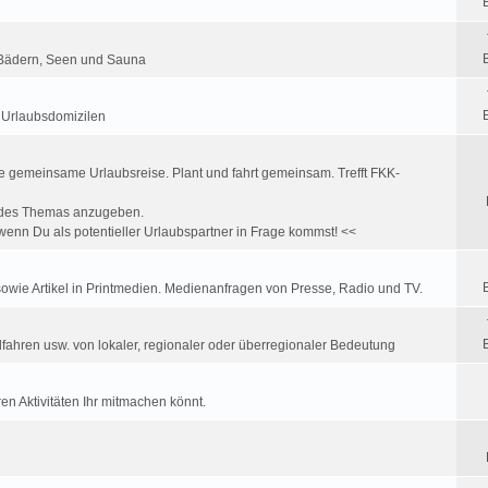
K Bädern, Seen und Sauna
u Urlaubsdomizilen
e gemeinsame Urlaubsreise. Plant und fahrt gemeinsam. Trefft FKK-
ff des Themas anzugeben.
enn Du als potentieller Urlaubspartner in Frage kommst! <<
wie Artikel in Printmedien. Medienanfragen von Presse, Radio und TV.
fahren usw. von lokaler, regionaler oder überregionaler Bedeutung
en Aktivitäten Ihr mitmachen könnt.