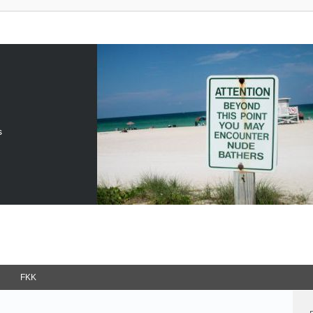
s
FKK