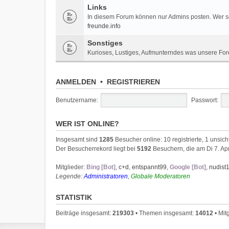
Links
In diesem Forum können nur Admins posten. Wer sei
freunde.info
Sonstiges
Kurioses, Lustiges, Aufmunterndes was unsere For
ANMELDEN
•
REGISTRIEREN
Benutzername:
Passwort:
WER IST ONLINE?
Insgesamt sind
1285
Besucher online: 10 registrierte, 1 unsic
Der Besucherrekord liegt bei
5192
Besuchern, die am Di 7. Apr
Mitglieder:
Bing [Bot]
,
c+d
,
entspannt99
,
Google [Bot]
,
nudist
Legende:
Administratoren
,
Globale Moderatoren
STATISTIK
Beiträge insgesamt:
219303
• Themen insgesamt:
14012
• Mit