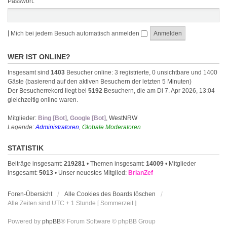
Passwort:
|
Mich bei jedem Besuch automatisch anmelden
WER IST ONLINE?
Insgesamt sind
1403
Besucher online: 3 registrierte, 0 unsichtbare und 1400
Gäste (basierend auf den aktiven Besuchern der letzten 5 Minuten)
Der Besucherrekord liegt bei
5192
Besuchern, die am Di 7. Apr 2026, 13:04
gleichzeitig online waren.
Mitglieder:
Bing [Bot]
,
Google [Bot]
,
WestNRW
Legende:
Administratoren
,
Globale Moderatoren
STATISTIK
Beiträge insgesamt:
219281
• Themen insgesamt:
14009
• Mitglieder
insgesamt:
5013
• Unser neuestes Mitglied:
BrianZef
Foren-Übersicht
Alle Cookies des Boards löschen
Alle Zeiten sind UTC + 1 Stunde [ Sommerzeit ]
Powered by
phpBB
® Forum Software © phpBB Group