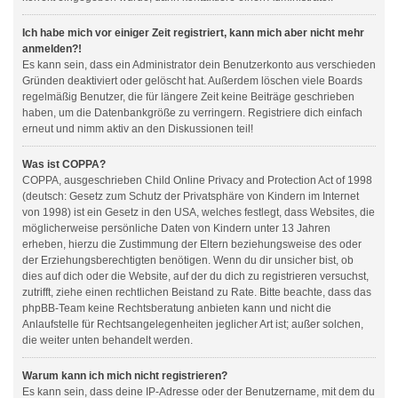
Ich habe mich vor einiger Zeit registriert, kann mich aber nicht mehr
anmelden?!
Es kann sein, dass ein Administrator dein Benutzerkonto aus verschieden
Gründen deaktiviert oder gelöscht hat. Außerdem löschen viele Boards
regelmäßig Benutzer, die für längere Zeit keine Beiträge geschrieben
haben, um die Datenbankgröße zu verringern. Registriere dich einfach
erneut und nimm aktiv an den Diskussionen teil!
Was ist COPPA?
COPPA, ausgeschrieben Child Online Privacy and Protection Act of 1998
(deutsch: Gesetz zum Schutz der Privatsphäre von Kindern im Internet
von 1998) ist ein Gesetz in den USA, welches festlegt, dass Websites, die
möglicherweise persönliche Daten von Kindern unter 13 Jahren
erheben, hierzu die Zustimmung der Eltern beziehungsweise des oder
der Erziehungsberechtigten benötigen. Wenn du dir unsicher bist, ob
dies auf dich oder die Website, auf der du dich zu registrieren versuchst,
zutrifft, ziehe einen rechtlichen Beistand zu Rate. Bitte beachte, dass das
phpBB-Team keine Rechtsberatung anbieten kann und nicht die
Anlaufstelle für Rechtsangelegenheiten jeglicher Art ist; außer solchen,
die weiter unten behandelt werden.
Warum kann ich mich nicht registrieren?
Es kann sein, dass deine IP-Adresse oder der Benutzername, mit dem du