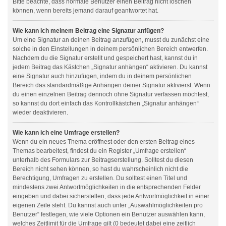
Bitte beachte, dass normale Benutzer einen Beitrag nicht löschen
können, wenn bereits jemand darauf geantwortet hat.
Wie kann ich meinem Beitrag eine Signatur anfügen?
Um eine Signatur an deinen Beitrag anzufügen, musst du zunächst eine
solche in den Einstellungen in deinem persönlichen Bereich entwerfen.
Nachdem du die Signatur erstellt und gespeichert hast, kannst du in
jedem Beitrag das Kästchen „Signatur anhängen“ aktivieren. Du kannst
eine Signatur auch hinzufügen, indem du in deinem persönlichen
Bereich das standardmäßige Anhängen deiner Signatur aktivierst. Wenn
du einen einzelnen Beitrag dennoch ohne Signatur verfassen möchtest,
so kannst du dort einfach das Kontrollkästchen „Signatur anhängen“
wieder deaktivieren.
Wie kann ich eine Umfrage erstellen?
Wenn du ein neues Thema eröffnest oder den ersten Beitrag eines
Themas bearbeitest, findest du ein Register „Umfrage erstellen“
unterhalb des Formulars zur Beitragserstellung. Solltest du diesen
Bereich nicht sehen können, so hast du wahrscheinlich nicht die
Berechtigung, Umfragen zu erstellen. Du solltest einen Titel und
mindestens zwei Antwortmöglichkeiten in die entsprechenden Felder
eingeben und dabei sicherstellen, dass jede Antwortmöglichkeit in einer
eigenen Zeile steht. Du kannst auch unter „Auswahlmöglichkeiten pro
Benutzer“ festlegen, wie viele Optionen ein Benutzer auswählen kann,
welches Zeitlimit für die Umfrage gilt (0 bedeutet dabei eine zeitlich