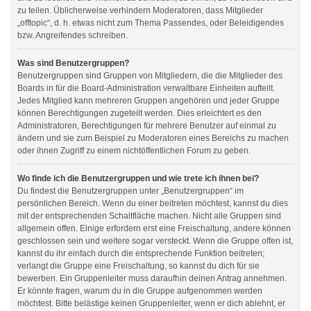
zu teilen. Üblicherweise verhindern Moderatoren, dass Mitglieder
„offtopic“, d. h. etwas nicht zum Thema Passendes, oder Beleidigendes
bzw. Angreifendes schreiben.
Was sind Benutzergruppen?
Benutzergruppen sind Gruppen von Mitgliedern, die die Mitglieder des
Boards in für die Board-Administration verwaltbare Einheiten aufteilt.
Jedes Mitglied kann mehreren Gruppen angehören und jeder Gruppe
können Berechtigungen zugeteilt werden. Dies erleichtert es den
Administratoren, Berechtigungen für mehrere Benutzer auf einmal zu
ändern und sie zum Beispiel zu Moderatoren eines Bereichs zu machen
oder ihnen Zugriff zu einem nichtöffentlichen Forum zu geben.
Wo finde ich die Benutzergruppen und wie trete ich ihnen bei?
Du findest die Benutzergruppen unter „Benutzergruppen“ im
persönlichen Bereich. Wenn du einer beitreten möchtest, kannst du dies
mit der entsprechenden Schaltfläche machen. Nicht alle Gruppen sind
allgemein offen. Einige erfordern erst eine Freischaltung, andere können
geschlossen sein und weitere sogar versteckt. Wenn die Gruppe offen ist,
kannst du ihr einfach durch die entsprechende Funktion beitreten;
verlangt die Gruppe eine Freischaltung, so kannst du dich für sie
bewerben. Ein Gruppenleiter muss daraufhin deinen Antrag annehmen.
Er könnte fragen, warum du in die Gruppe aufgenommen werden
möchtest. Bitte belästige keinen Gruppenleiter, wenn er dich ablehnt, er