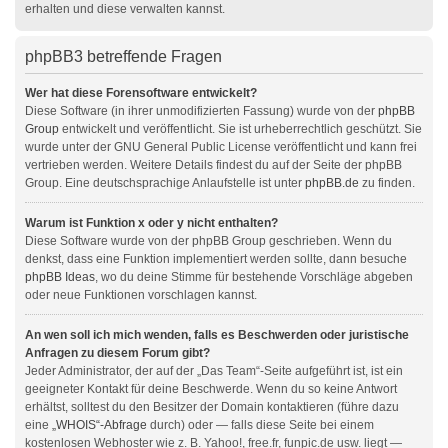
erhalten und diese verwalten kannst.
phpBB3 betreffende Fragen
Wer hat diese Forensoftware entwickelt?
Diese Software (in ihrer unmodifizierten Fassung) wurde von der
phpBB
Group
entwickelt und veröffentlicht. Sie ist urheberrechtlich geschützt. Sie
wurde unter der GNU General Public License veröffentlicht und kann frei
vertrieben werden. Weitere Details findest du auf der Seite der phpBB
Group. Eine deutschsprachige Anlaufstelle ist unter
phpBB.de
zu finden.
Warum ist Funktion x oder y nicht enthalten?
Diese Software wurde von der phpBB Group geschrieben. Wenn du
denkst, dass eine Funktion implementiert werden sollte, dann besuche
phpBB Ideas
, wo du deine Stimme für bestehende Vorschläge abgeben
oder neue Funktionen vorschlagen kannst.
An wen soll ich mich wenden, falls es Beschwerden oder juristische
Anfragen zu diesem Forum gibt?
Jeder Administrator, der auf der „Das Team“-Seite aufgeführt ist, ist ein
geeigneter Kontakt für deine Beschwerde. Wenn du so keine Antwort
erhältst, solltest du den Besitzer der Domain kontaktieren (führe dazu
eine
„WHOIS“-Abfrage
durch) oder — falls diese Seite bei einem
kostenlosen Webhoster wie z. B. Yahoo!, free.fr, funpic.de usw. liegt —