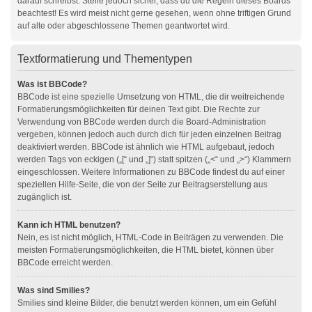
darauf schreibst. Stelle jedoch sicher, dass du die Regeln dieses Boards
beachtest! Es wird meist nicht gerne gesehen, wenn ohne triftigen Grund
auf alte oder abgeschlossene Themen geantwortet wird.
Textformatierung und Thementypen
Was ist BBCode?
BBCode ist eine spezielle Umsetzung von HTML, die dir weitreichende
Formatierungsmöglichkeiten für deinen Text gibt. Die Rechte zur
Verwendung von BBCode werden durch die Board-Administration
vergeben, können jedoch auch durch dich für jeden einzelnen Beitrag
deaktiviert werden. BBCode ist ähnlich wie HTML aufgebaut, jedoch
werden Tags von eckigen („[“ und „]“) statt spitzen („<“ und „>“) Klammern
eingeschlossen. Weitere Informationen zu BBCode findest du auf einer
speziellen Hilfe-Seite, die von der Seite zur Beitragserstellung aus
zugänglich ist.
Kann ich HTML benutzen?
Nein, es ist nicht möglich, HTML-Code in Beiträgen zu verwenden. Die
meisten Formatierungsmöglichkeiten, die HTML bietet, können über
BBCode erreicht werden.
Was sind Smilies?
Smilies sind kleine Bilder, die benutzt werden können, um ein Gefühl