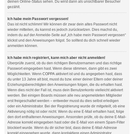
deinen Online-Status sehen. Du wirst dann als unsichtbarer Besucher
gezählt.
Ich habe mein Passwort vergessen!
Das ist nicht schlimm! Wir können dir zwar dein altes Passwort nicht
wieder mitteilen, du kannst es jedoch zurücksetzen. Dies machst du,
indem du auf der Anmelde-Seite auf „Ich habe mein Passwort vergessen“
klickst und den Anweisungen folgst. So solltest du dich schnell wieder
anmelden können.
Ich habe mich registriert, kann mich aber nicht anmelden!
Überprüfe zuerst, ob du den richtigen Benutzernamen und das richtige
Passwort eingegeben hast. Wenn diese stimmen, dann gibt es zwei
Möglichkeiten. Wenn
COPPA
aktiviert ist und du angegeben hast, dass
du unter 13 Jahre alt bist, musst du bzw. einer deiner Eltern oder deiner
Erziehungsberechtigten den Anweisungen folgen, die du erhalten hast.
Wenn dies nicht der Fall ist, muss dein Benutzerkonto vielleicht aktiviert
werden. Bei einigen Boards müssen alle neu angemeldeten Mitglieder
erst freigeschaltet werden – entweder musst du dies selbst erledigen
oder ein Administrator. Bei der Registrierung wurde dir mitgeteilt, ob eine
Aktivierung nötig ist oder nicht. Wenn du eine E-Mail erhalten hast, folge
den dort enthaltenen Anweisungen. Ansonsten prüfe, ob du deine E-Mail-
Adresse korrekt eingegeben hast oder die E-Mail von einem Spam-Filter
blockiert wurde. Wenn du dir sicher bist, dass deine E-Mail-Adresse
korrekt eingegeben wurde, dann kontaktiere einen Administrator.