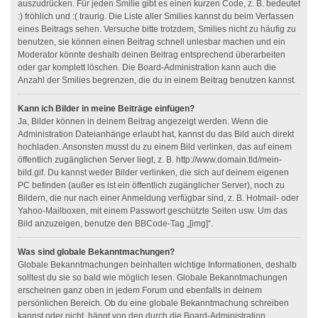
auszudrücken. Für jeden Smilie gibt es einen kurzen Code, z. B. bedeutet
:) fröhlich und :( traurig. Die Liste aller Smilies kannst du beim Verfassen
eines Beitrags sehen. Versuche bitte trotzdem, Smilies nicht zu häufig zu
benutzen, sie können einen Beitrag schnell unlesbar machen und ein
Moderator könnte deshalb deinen Beitrag entsprechend überarbeiten
oder gar komplett löschen. Die Board-Administration kann auch die
Anzahl der Smilies begrenzen, die du in einem Beitrag benutzen kannst.
Kann ich Bilder in meine Beiträge einfügen?
Ja, Bilder können in deinem Beitrag angezeigt werden. Wenn die
Administration Dateianhänge erlaubt hat, kannst du das Bild auch direkt
hochladen. Ansonsten musst du zu einem Bild verlinken, das auf einem
öffentlich zugänglichen Server liegt, z. B. http://www.domain.tld/mein-
bild.gif. Du kannst weder Bilder verlinken, die sich auf deinem eigenen
PC befinden (außer es ist ein öffentlich zugänglicher Server), noch zu
Bildern, die nur nach einer Anmeldung verfügbar sind, z. B. Hotmail- oder
Yahoo-Mailboxen, mit einem Passwort geschützte Seiten usw. Um das
Bild anzuzeigen, benutze den BBCode-Tag „[img]“.
Was sind globale Bekanntmachungen?
Globale Bekanntmachungen beinhalten wichtige Informationen, deshalb
solltest du sie so bald wie möglich lesen. Globale Bekanntmachungen
erscheinen ganz oben in jedem Forum und ebenfalls in deinem
persönlichen Bereich. Ob du eine globale Bekanntmachung schreiben
kannst oder nicht, hängt von den durch die Board-Administration