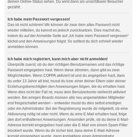
deinen Online-Status sehen. Du wirst dann als unsichtbarer Besucher
gezählt.
Ich habe mein Passwort vergessen!
Das ist nicht schlimm! Wir können dir zwar dein altes Passwort nicht
wieder mitteilen, du kannst es jedoch zurücksetzen. Dies machst du,
indem du auf der Anmelde-Seite auf „Ich habe mein Passwort vergessen“
klickst und den Anweisungen folgst. So solltest du dich schnell wieder
anmelden können.
Ich habe mich registriert, kann mich aber nicht anmelden!
Überprüfe zuerst, ob du den richtigen Benutzernamen und das richtige
Passwort eingegeben hast. Wenn diese stimmen, dann gibt es zwei
Möglichkeiten. Wenn
COPPA
aktiviert ist und du angegeben hast, dass
du unter 13 Jahre alt bist, musst du bzw. einer deiner Eltern oder deiner
Erziehungsberechtigten den Anweisungen folgen, die du erhalten hast.
Wenn dies nicht der Fall ist, muss dein Benutzerkonto vielleicht aktiviert
werden. Bei einigen Boards müssen alle neu angemeldeten Mitglieder
erst freigeschaltet werden – entweder musst du dies selbst erledigen
oder ein Administrator. Bei der Registrierung wurde dir mitgeteilt, ob eine
Aktivierung nötig ist oder nicht. Wenn du eine E-Mail erhalten hast, folge
den dort enthaltenen Anweisungen. Ansonsten prüfe, ob du deine E-Mail-
Adresse korrekt eingegeben hast oder die E-Mail von einem Spam-Filter
blockiert wurde. Wenn du dir sicher bist, dass deine E-Mail-Adresse
korrekt eingegeben wurde, dann kontaktiere einen Administrator.