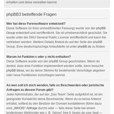
erhalten und diese verwalten kannst.
phpBB3 betreffende Fragen
Wer hat diese Forensoftware entwickelt?
Diese Software (in ihrer unmodifizierten Fassung) wurde von der
phpBB
Group
entwickelt und veröffentlicht. Sie ist urheberrechtlich geschützt. Sie
wurde unter der GNU General Public License veröffentlicht und kann frei
vertrieben werden. Weitere Details findest du auf der Seite der phpBB
Group. Eine deutschsprachige Anlaufstelle ist unter
phpBB.de
zu finden.
Warum ist Funktion x oder y nicht enthalten?
Diese Software wurde von der phpBB Group geschrieben. Wenn du
denkst, dass eine Funktion implementiert werden sollte, dann besuche
phpBB Ideas
, wo du deine Stimme für bestehende Vorschläge abgeben
oder neue Funktionen vorschlagen kannst.
An wen soll ich mich wenden, falls es Beschwerden oder juristische
Anfragen zu diesem Forum gibt?
Jeder Administrator, der auf der „Das Team“-Seite aufgeführt ist, ist ein
geeigneter Kontakt für deine Beschwerde. Wenn du so keine Antwort
erhältst, solltest du den Besitzer der Domain kontaktieren (führe dazu
eine
„WHOIS“-Abfrage
durch) oder — falls diese Seite bei einem
kostenlosen Webhoster wie z. B. Yahoo!, free.fr, funpic.de usw. liegt —