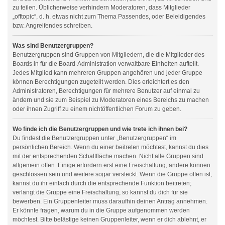
zu teilen. Üblicherweise verhindern Moderatoren, dass Mitglieder
„offtopic“, d. h. etwas nicht zum Thema Passendes, oder Beleidigendes
bzw. Angreifendes schreiben.
Was sind Benutzergruppen?
Benutzergruppen sind Gruppen von Mitgliedern, die die Mitglieder des
Boards in für die Board-Administration verwaltbare Einheiten aufteilt.
Jedes Mitglied kann mehreren Gruppen angehören und jeder Gruppe
können Berechtigungen zugeteilt werden. Dies erleichtert es den
Administratoren, Berechtigungen für mehrere Benutzer auf einmal zu
ändern und sie zum Beispiel zu Moderatoren eines Bereichs zu machen
oder ihnen Zugriff zu einem nichtöffentlichen Forum zu geben.
Wo finde ich die Benutzergruppen und wie trete ich ihnen bei?
Du findest die Benutzergruppen unter „Benutzergruppen“ im
persönlichen Bereich. Wenn du einer beitreten möchtest, kannst du dies
mit der entsprechenden Schaltfläche machen. Nicht alle Gruppen sind
allgemein offen. Einige erfordern erst eine Freischaltung, andere können
geschlossen sein und weitere sogar versteckt. Wenn die Gruppe offen ist,
kannst du ihr einfach durch die entsprechende Funktion beitreten;
verlangt die Gruppe eine Freischaltung, so kannst du dich für sie
bewerben. Ein Gruppenleiter muss daraufhin deinen Antrag annehmen.
Er könnte fragen, warum du in die Gruppe aufgenommen werden
möchtest. Bitte belästige keinen Gruppenleiter, wenn er dich ablehnt, er