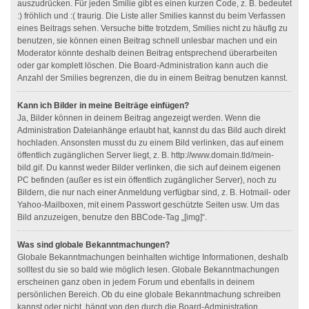
auszudrücken. Für jeden Smilie gibt es einen kurzen Code, z. B. bedeutet
:) fröhlich und :( traurig. Die Liste aller Smilies kannst du beim Verfassen
eines Beitrags sehen. Versuche bitte trotzdem, Smilies nicht zu häufig zu
benutzen, sie können einen Beitrag schnell unlesbar machen und ein
Moderator könnte deshalb deinen Beitrag entsprechend überarbeiten
oder gar komplett löschen. Die Board-Administration kann auch die
Anzahl der Smilies begrenzen, die du in einem Beitrag benutzen kannst.
Kann ich Bilder in meine Beiträge einfügen?
Ja, Bilder können in deinem Beitrag angezeigt werden. Wenn die
Administration Dateianhänge erlaubt hat, kannst du das Bild auch direkt
hochladen. Ansonsten musst du zu einem Bild verlinken, das auf einem
öffentlich zugänglichen Server liegt, z. B. http://www.domain.tld/mein-
bild.gif. Du kannst weder Bilder verlinken, die sich auf deinem eigenen
PC befinden (außer es ist ein öffentlich zugänglicher Server), noch zu
Bildern, die nur nach einer Anmeldung verfügbar sind, z. B. Hotmail- oder
Yahoo-Mailboxen, mit einem Passwort geschützte Seiten usw. Um das
Bild anzuzeigen, benutze den BBCode-Tag „[img]“.
Was sind globale Bekanntmachungen?
Globale Bekanntmachungen beinhalten wichtige Informationen, deshalb
solltest du sie so bald wie möglich lesen. Globale Bekanntmachungen
erscheinen ganz oben in jedem Forum und ebenfalls in deinem
persönlichen Bereich. Ob du eine globale Bekanntmachung schreiben
kannst oder nicht, hängt von den durch die Board-Administration