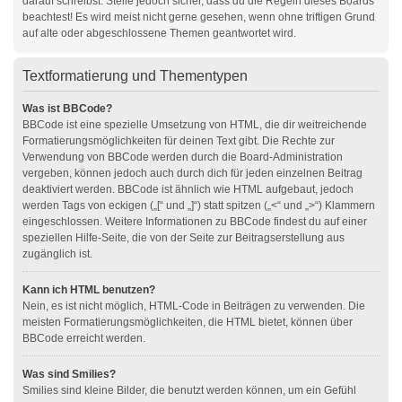
darauf schreibst. Stelle jedoch sicher, dass du die Regeln dieses Boards
beachtest! Es wird meist nicht gerne gesehen, wenn ohne triftigen Grund
auf alte oder abgeschlossene Themen geantwortet wird.
Textformatierung und Thementypen
Was ist BBCode?
BBCode ist eine spezielle Umsetzung von HTML, die dir weitreichende
Formatierungsmöglichkeiten für deinen Text gibt. Die Rechte zur
Verwendung von BBCode werden durch die Board-Administration
vergeben, können jedoch auch durch dich für jeden einzelnen Beitrag
deaktiviert werden. BBCode ist ähnlich wie HTML aufgebaut, jedoch
werden Tags von eckigen („[“ und „]“) statt spitzen („<“ und „>“) Klammern
eingeschlossen. Weitere Informationen zu BBCode findest du auf einer
speziellen Hilfe-Seite, die von der Seite zur Beitragserstellung aus
zugänglich ist.
Kann ich HTML benutzen?
Nein, es ist nicht möglich, HTML-Code in Beiträgen zu verwenden. Die
meisten Formatierungsmöglichkeiten, die HTML bietet, können über
BBCode erreicht werden.
Was sind Smilies?
Smilies sind kleine Bilder, die benutzt werden können, um ein Gefühl