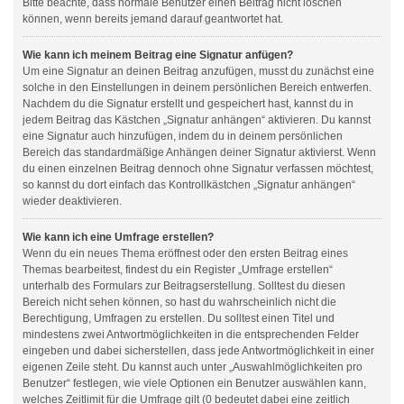
Bitte beachte, dass normale Benutzer einen Beitrag nicht löschen
können, wenn bereits jemand darauf geantwortet hat.
Wie kann ich meinem Beitrag eine Signatur anfügen?
Um eine Signatur an deinen Beitrag anzufügen, musst du zunächst eine
solche in den Einstellungen in deinem persönlichen Bereich entwerfen.
Nachdem du die Signatur erstellt und gespeichert hast, kannst du in
jedem Beitrag das Kästchen „Signatur anhängen“ aktivieren. Du kannst
eine Signatur auch hinzufügen, indem du in deinem persönlichen
Bereich das standardmäßige Anhängen deiner Signatur aktivierst. Wenn
du einen einzelnen Beitrag dennoch ohne Signatur verfassen möchtest,
so kannst du dort einfach das Kontrollkästchen „Signatur anhängen“
wieder deaktivieren.
Wie kann ich eine Umfrage erstellen?
Wenn du ein neues Thema eröffnest oder den ersten Beitrag eines
Themas bearbeitest, findest du ein Register „Umfrage erstellen“
unterhalb des Formulars zur Beitragserstellung. Solltest du diesen
Bereich nicht sehen können, so hast du wahrscheinlich nicht die
Berechtigung, Umfragen zu erstellen. Du solltest einen Titel und
mindestens zwei Antwortmöglichkeiten in die entsprechenden Felder
eingeben und dabei sicherstellen, dass jede Antwortmöglichkeit in einer
eigenen Zeile steht. Du kannst auch unter „Auswahlmöglichkeiten pro
Benutzer“ festlegen, wie viele Optionen ein Benutzer auswählen kann,
welches Zeitlimit für die Umfrage gilt (0 bedeutet dabei eine zeitlich