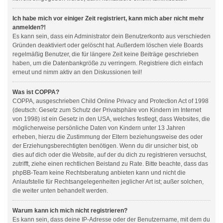
Ich habe mich vor einiger Zeit registriert, kann mich aber nicht mehr
anmelden?!
Es kann sein, dass ein Administrator dein Benutzerkonto aus verschieden
Gründen deaktiviert oder gelöscht hat. Außerdem löschen viele Boards
regelmäßig Benutzer, die für längere Zeit keine Beiträge geschrieben
haben, um die Datenbankgröße zu verringern. Registriere dich einfach
erneut und nimm aktiv an den Diskussionen teil!
Was ist COPPA?
COPPA, ausgeschrieben Child Online Privacy and Protection Act of 1998
(deutsch: Gesetz zum Schutz der Privatsphäre von Kindern im Internet
von 1998) ist ein Gesetz in den USA, welches festlegt, dass Websites, die
möglicherweise persönliche Daten von Kindern unter 13 Jahren
erheben, hierzu die Zustimmung der Eltern beziehungsweise des oder
der Erziehungsberechtigten benötigen. Wenn du dir unsicher bist, ob
dies auf dich oder die Website, auf der du dich zu registrieren versuchst,
zutrifft, ziehe einen rechtlichen Beistand zu Rate. Bitte beachte, dass das
phpBB-Team keine Rechtsberatung anbieten kann und nicht die
Anlaufstelle für Rechtsangelegenheiten jeglicher Art ist; außer solchen,
die weiter unten behandelt werden.
Warum kann ich mich nicht registrieren?
Es kann sein, dass deine IP-Adresse oder der Benutzername, mit dem du