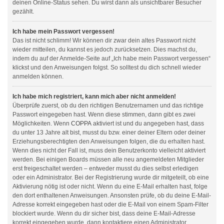
deinen Online-Status sehen. Du wirst dann als unsichtbarer Besucher
gezählt.
Ich habe mein Passwort vergessen!
Das ist nicht schlimm! Wir können dir zwar dein altes Passwort nicht
wieder mitteilen, du kannst es jedoch zurücksetzen. Dies machst du,
indem du auf der Anmelde-Seite auf „Ich habe mein Passwort vergessen“
klickst und den Anweisungen folgst. So solltest du dich schnell wieder
anmelden können.
Ich habe mich registriert, kann mich aber nicht anmelden!
Überprüfe zuerst, ob du den richtigen Benutzernamen und das richtige
Passwort eingegeben hast. Wenn diese stimmen, dann gibt es zwei
Möglichkeiten. Wenn
COPPA
aktiviert ist und du angegeben hast, dass
du unter 13 Jahre alt bist, musst du bzw. einer deiner Eltern oder deiner
Erziehungsberechtigten den Anweisungen folgen, die du erhalten hast.
Wenn dies nicht der Fall ist, muss dein Benutzerkonto vielleicht aktiviert
werden. Bei einigen Boards müssen alle neu angemeldeten Mitglieder
erst freigeschaltet werden – entweder musst du dies selbst erledigen
oder ein Administrator. Bei der Registrierung wurde dir mitgeteilt, ob eine
Aktivierung nötig ist oder nicht. Wenn du eine E-Mail erhalten hast, folge
den dort enthaltenen Anweisungen. Ansonsten prüfe, ob du deine E-Mail-
Adresse korrekt eingegeben hast oder die E-Mail von einem Spam-Filter
blockiert wurde. Wenn du dir sicher bist, dass deine E-Mail-Adresse
korrekt eingegeben wurde, dann kontaktiere einen Administrator.