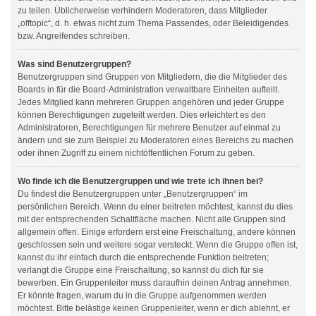
zu teilen. Üblicherweise verhindern Moderatoren, dass Mitglieder
„offtopic“, d. h. etwas nicht zum Thema Passendes, oder Beleidigendes
bzw. Angreifendes schreiben.
Was sind Benutzergruppen?
Benutzergruppen sind Gruppen von Mitgliedern, die die Mitglieder des
Boards in für die Board-Administration verwaltbare Einheiten aufteilt.
Jedes Mitglied kann mehreren Gruppen angehören und jeder Gruppe
können Berechtigungen zugeteilt werden. Dies erleichtert es den
Administratoren, Berechtigungen für mehrere Benutzer auf einmal zu
ändern und sie zum Beispiel zu Moderatoren eines Bereichs zu machen
oder ihnen Zugriff zu einem nichtöffentlichen Forum zu geben.
Wo finde ich die Benutzergruppen und wie trete ich ihnen bei?
Du findest die Benutzergruppen unter „Benutzergruppen“ im
persönlichen Bereich. Wenn du einer beitreten möchtest, kannst du dies
mit der entsprechenden Schaltfläche machen. Nicht alle Gruppen sind
allgemein offen. Einige erfordern erst eine Freischaltung, andere können
geschlossen sein und weitere sogar versteckt. Wenn die Gruppe offen ist,
kannst du ihr einfach durch die entsprechende Funktion beitreten;
verlangt die Gruppe eine Freischaltung, so kannst du dich für sie
bewerben. Ein Gruppenleiter muss daraufhin deinen Antrag annehmen.
Er könnte fragen, warum du in die Gruppe aufgenommen werden
möchtest. Bitte belästige keinen Gruppenleiter, wenn er dich ablehnt, er