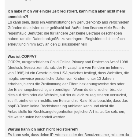
Ich habe mich vor einiger Zeit registriert, kann mich aber nicht mehr
anmelden?!
Es kann sein, dass ein Administrator dein Benutzerkonto aus verschieden
Gründen deaktiviert oder gelöscht hat. Außerdem löschen viele Boards
regelmäßig Benutzer, die für längere Zeit keine Beiträge geschrieben
haben, um die Datenbankgröße zu verringern. Registriere dich einfach
erneut und nimm aktiv an den Diskussionen teil!
Was ist COPPA?
COPPA, ausgeschrieben Child Online Privacy and Protection Act of 1998
(deutsch: Gesetz zum Schutz der Privatsphäre von Kindern im Internet
von 1998) ist ein Gesetz in den USA, welches festlegt, dass Websites, die
möglicherweise persönliche Daten von Kindern unter 13 Jahren
erheben, hierzu die Zustimmung der Eltern beziehungsweise des oder
der Erziehungsberechtigten benötigen. Wenn du dir unsicher bist, ob
dies auf dich oder die Website, auf der du dich zu registrieren versuchst,
zutrifft, ziehe einen rechtlichen Beistand zu Rate. Bitte beachte, dass das
phpBB-Team keine Rechtsberatung anbieten kann und nicht die
Anlaufstelle für Rechtsangelegenheiten jeglicher Art ist; außer solchen,
die weiter unten behandelt werden.
Warum kann ich mich nicht registrieren?
Es kann sein, dass deine IP-Adresse oder der Benutzername, mit dem du