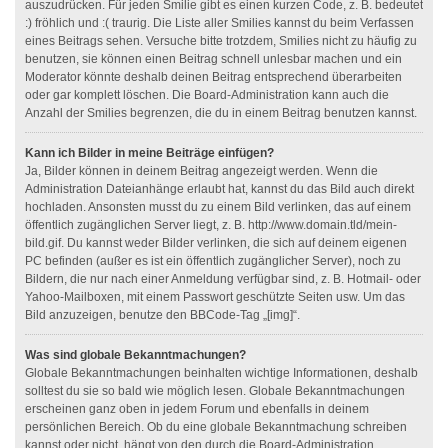
auszudrücken. Für jeden Smilie gibt es einen kurzen Code, z. B. bedeutet
:) fröhlich und :( traurig. Die Liste aller Smilies kannst du beim Verfassen
eines Beitrags sehen. Versuche bitte trotzdem, Smilies nicht zu häufig zu
benutzen, sie können einen Beitrag schnell unlesbar machen und ein
Moderator könnte deshalb deinen Beitrag entsprechend überarbeiten
oder gar komplett löschen. Die Board-Administration kann auch die
Anzahl der Smilies begrenzen, die du in einem Beitrag benutzen kannst.
Kann ich Bilder in meine Beiträge einfügen?
Ja, Bilder können in deinem Beitrag angezeigt werden. Wenn die
Administration Dateianhänge erlaubt hat, kannst du das Bild auch direkt
hochladen. Ansonsten musst du zu einem Bild verlinken, das auf einem
öffentlich zugänglichen Server liegt, z. B. http://www.domain.tld/mein-
bild.gif. Du kannst weder Bilder verlinken, die sich auf deinem eigenen
PC befinden (außer es ist ein öffentlich zugänglicher Server), noch zu
Bildern, die nur nach einer Anmeldung verfügbar sind, z. B. Hotmail- oder
Yahoo-Mailboxen, mit einem Passwort geschützte Seiten usw. Um das
Bild anzuzeigen, benutze den BBCode-Tag „[img]“.
Was sind globale Bekanntmachungen?
Globale Bekanntmachungen beinhalten wichtige Informationen, deshalb
solltest du sie so bald wie möglich lesen. Globale Bekanntmachungen
erscheinen ganz oben in jedem Forum und ebenfalls in deinem
persönlichen Bereich. Ob du eine globale Bekanntmachung schreiben
kannst oder nicht, hängt von den durch die Board-Administration