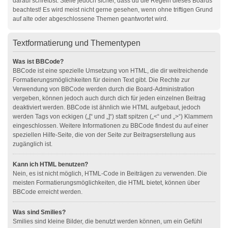
darauf schreibst. Stelle jedoch sicher, dass du die Regeln dieses Boards
beachtest! Es wird meist nicht gerne gesehen, wenn ohne triftigen Grund
auf alte oder abgeschlossene Themen geantwortet wird.
Textformatierung und Thementypen
Was ist BBCode?
BBCode ist eine spezielle Umsetzung von HTML, die dir weitreichende
Formatierungsmöglichkeiten für deinen Text gibt. Die Rechte zur
Verwendung von BBCode werden durch die Board-Administration
vergeben, können jedoch auch durch dich für jeden einzelnen Beitrag
deaktiviert werden. BBCode ist ähnlich wie HTML aufgebaut, jedoch
werden Tags von eckigen („[“ und „]“) statt spitzen („<“ und „>“) Klammern
eingeschlossen. Weitere Informationen zu BBCode findest du auf einer
speziellen Hilfe-Seite, die von der Seite zur Beitragserstellung aus
zugänglich ist.
Kann ich HTML benutzen?
Nein, es ist nicht möglich, HTML-Code in Beiträgen zu verwenden. Die
meisten Formatierungsmöglichkeiten, die HTML bietet, können über
BBCode erreicht werden.
Was sind Smilies?
Smilies sind kleine Bilder, die benutzt werden können, um ein Gefühl