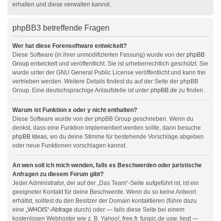
erhalten und diese verwalten kannst.
phpBB3 betreffende Fragen
Wer hat diese Forensoftware entwickelt?
Diese Software (in ihrer unmodifizierten Fassung) wurde von der
phpBB
Group
entwickelt und veröffentlicht. Sie ist urheberrechtlich geschützt. Sie
wurde unter der GNU General Public License veröffentlicht und kann frei
vertrieben werden. Weitere Details findest du auf der Seite der phpBB
Group. Eine deutschsprachige Anlaufstelle ist unter
phpBB.de
zu finden.
Warum ist Funktion x oder y nicht enthalten?
Diese Software wurde von der phpBB Group geschrieben. Wenn du
denkst, dass eine Funktion implementiert werden sollte, dann besuche
phpBB Ideas
, wo du deine Stimme für bestehende Vorschläge abgeben
oder neue Funktionen vorschlagen kannst.
An wen soll ich mich wenden, falls es Beschwerden oder juristische
Anfragen zu diesem Forum gibt?
Jeder Administrator, der auf der „Das Team“-Seite aufgeführt ist, ist ein
geeigneter Kontakt für deine Beschwerde. Wenn du so keine Antwort
erhältst, solltest du den Besitzer der Domain kontaktieren (führe dazu
eine
„WHOIS“-Abfrage
durch) oder — falls diese Seite bei einem
kostenlosen Webhoster wie z. B. Yahoo!, free.fr, funpic.de usw. liegt —