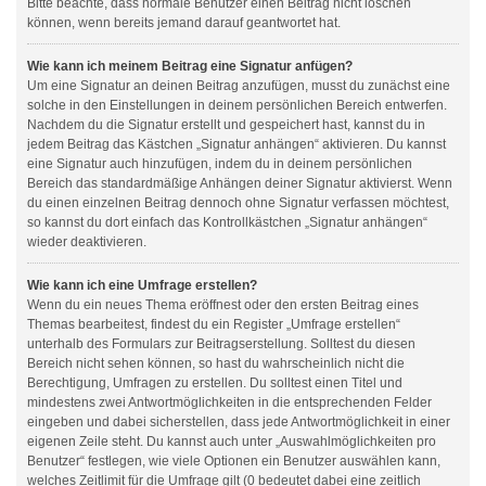
Bitte beachte, dass normale Benutzer einen Beitrag nicht löschen
können, wenn bereits jemand darauf geantwortet hat.
Wie kann ich meinem Beitrag eine Signatur anfügen?
Um eine Signatur an deinen Beitrag anzufügen, musst du zunächst eine
solche in den Einstellungen in deinem persönlichen Bereich entwerfen.
Nachdem du die Signatur erstellt und gespeichert hast, kannst du in
jedem Beitrag das Kästchen „Signatur anhängen“ aktivieren. Du kannst
eine Signatur auch hinzufügen, indem du in deinem persönlichen
Bereich das standardmäßige Anhängen deiner Signatur aktivierst. Wenn
du einen einzelnen Beitrag dennoch ohne Signatur verfassen möchtest,
so kannst du dort einfach das Kontrollkästchen „Signatur anhängen“
wieder deaktivieren.
Wie kann ich eine Umfrage erstellen?
Wenn du ein neues Thema eröffnest oder den ersten Beitrag eines
Themas bearbeitest, findest du ein Register „Umfrage erstellen“
unterhalb des Formulars zur Beitragserstellung. Solltest du diesen
Bereich nicht sehen können, so hast du wahrscheinlich nicht die
Berechtigung, Umfragen zu erstellen. Du solltest einen Titel und
mindestens zwei Antwortmöglichkeiten in die entsprechenden Felder
eingeben und dabei sicherstellen, dass jede Antwortmöglichkeit in einer
eigenen Zeile steht. Du kannst auch unter „Auswahlmöglichkeiten pro
Benutzer“ festlegen, wie viele Optionen ein Benutzer auswählen kann,
welches Zeitlimit für die Umfrage gilt (0 bedeutet dabei eine zeitlich