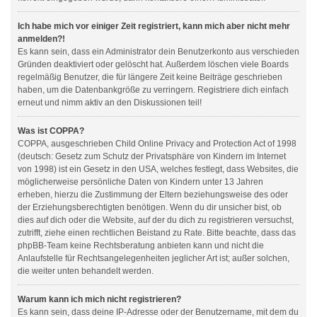
Ich habe mich vor einiger Zeit registriert, kann mich aber nicht mehr
anmelden?!
Es kann sein, dass ein Administrator dein Benutzerkonto aus verschieden
Gründen deaktiviert oder gelöscht hat. Außerdem löschen viele Boards
regelmäßig Benutzer, die für längere Zeit keine Beiträge geschrieben
haben, um die Datenbankgröße zu verringern. Registriere dich einfach
erneut und nimm aktiv an den Diskussionen teil!
Was ist COPPA?
COPPA, ausgeschrieben Child Online Privacy and Protection Act of 1998
(deutsch: Gesetz zum Schutz der Privatsphäre von Kindern im Internet
von 1998) ist ein Gesetz in den USA, welches festlegt, dass Websites, die
möglicherweise persönliche Daten von Kindern unter 13 Jahren
erheben, hierzu die Zustimmung der Eltern beziehungsweise des oder
der Erziehungsberechtigten benötigen. Wenn du dir unsicher bist, ob
dies auf dich oder die Website, auf der du dich zu registrieren versuchst,
zutrifft, ziehe einen rechtlichen Beistand zu Rate. Bitte beachte, dass das
phpBB-Team keine Rechtsberatung anbieten kann und nicht die
Anlaufstelle für Rechtsangelegenheiten jeglicher Art ist; außer solchen,
die weiter unten behandelt werden.
Warum kann ich mich nicht registrieren?
Es kann sein, dass deine IP-Adresse oder der Benutzername, mit dem du