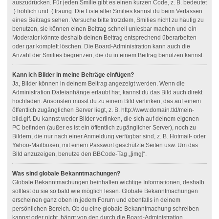
auszudrücken. Für jeden Smilie gibt es einen kurzen Code, z. B. bedeutet
:) fröhlich und :( traurig. Die Liste aller Smilies kannst du beim Verfassen
eines Beitrags sehen. Versuche bitte trotzdem, Smilies nicht zu häufig zu
benutzen, sie können einen Beitrag schnell unlesbar machen und ein
Moderator könnte deshalb deinen Beitrag entsprechend überarbeiten
oder gar komplett löschen. Die Board-Administration kann auch die
Anzahl der Smilies begrenzen, die du in einem Beitrag benutzen kannst.
Kann ich Bilder in meine Beiträge einfügen?
Ja, Bilder können in deinem Beitrag angezeigt werden. Wenn die
Administration Dateianhänge erlaubt hat, kannst du das Bild auch direkt
hochladen. Ansonsten musst du zu einem Bild verlinken, das auf einem
öffentlich zugänglichen Server liegt, z. B. http://www.domain.tld/mein-
bild.gif. Du kannst weder Bilder verlinken, die sich auf deinem eigenen
PC befinden (außer es ist ein öffentlich zugänglicher Server), noch zu
Bildern, die nur nach einer Anmeldung verfügbar sind, z. B. Hotmail- oder
Yahoo-Mailboxen, mit einem Passwort geschützte Seiten usw. Um das
Bild anzuzeigen, benutze den BBCode-Tag „[img]“.
Was sind globale Bekanntmachungen?
Globale Bekanntmachungen beinhalten wichtige Informationen, deshalb
solltest du sie so bald wie möglich lesen. Globale Bekanntmachungen
erscheinen ganz oben in jedem Forum und ebenfalls in deinem
persönlichen Bereich. Ob du eine globale Bekanntmachung schreiben
kannst oder nicht, hängt von den durch die Board-Administration