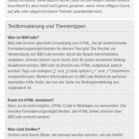
darauf schreibst. Stelle jedoch sicher, dass du die Regeln dieses Boards
beachtest! Es wird meist nicht gerne gesehen, wenn ohne triftigen Grund
auf alte oder abgeschlossene Themen geantwortet wird.
Textformatierung und Thementypen
Was ist BBCode?
BBCode ist eine spezielle Umsetzung von HTML, die dir weitreichende
Formatierungsmöglichkeiten für deinen Text gibt. Die Rechte zur
Verwendung von BBCode werden durch die Board-Administration
vergeben, können jedoch auch durch dich für jeden einzelnen Beitrag
deaktiviert werden. BBCode ist ähnlich wie HTML aufgebaut, jedoch
werden Tags von eckigen („[“ und „]“) statt spitzen („<“ und „>“) Klammern
eingeschlossen. Weitere Informationen zu BBCode findest du auf einer
speziellen Hilfe-Seite, die von der Seite zur Beitragserstellung aus
zugänglich ist.
Kann ich HTML benutzen?
Nein, es ist nicht möglich, HTML-Code in Beiträgen zu verwenden. Die
meisten Formatierungsmöglichkeiten, die HTML bietet, können über
BBCode erreicht werden.
Was sind Smilies?
Smilies sind kleine Bilder, die benutzt werden können, um ein Gefühl