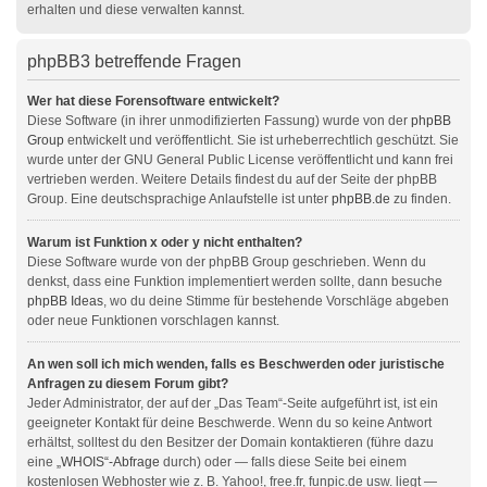
erhalten und diese verwalten kannst.
phpBB3 betreffende Fragen
Wer hat diese Forensoftware entwickelt?
Diese Software (in ihrer unmodifizierten Fassung) wurde von der
phpBB
Group
entwickelt und veröffentlicht. Sie ist urheberrechtlich geschützt. Sie
wurde unter der GNU General Public License veröffentlicht und kann frei
vertrieben werden. Weitere Details findest du auf der Seite der phpBB
Group. Eine deutschsprachige Anlaufstelle ist unter
phpBB.de
zu finden.
Warum ist Funktion x oder y nicht enthalten?
Diese Software wurde von der phpBB Group geschrieben. Wenn du
denkst, dass eine Funktion implementiert werden sollte, dann besuche
phpBB Ideas
, wo du deine Stimme für bestehende Vorschläge abgeben
oder neue Funktionen vorschlagen kannst.
An wen soll ich mich wenden, falls es Beschwerden oder juristische
Anfragen zu diesem Forum gibt?
Jeder Administrator, der auf der „Das Team“-Seite aufgeführt ist, ist ein
geeigneter Kontakt für deine Beschwerde. Wenn du so keine Antwort
erhältst, solltest du den Besitzer der Domain kontaktieren (führe dazu
eine
„WHOIS“-Abfrage
durch) oder — falls diese Seite bei einem
kostenlosen Webhoster wie z. B. Yahoo!, free.fr, funpic.de usw. liegt —