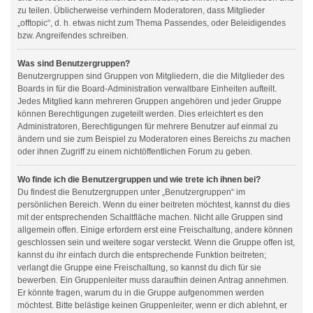
zu teilen. Üblicherweise verhindern Moderatoren, dass Mitglieder
„offtopic“, d. h. etwas nicht zum Thema Passendes, oder Beleidigendes
bzw. Angreifendes schreiben.
Was sind Benutzergruppen?
Benutzergruppen sind Gruppen von Mitgliedern, die die Mitglieder des
Boards in für die Board-Administration verwaltbare Einheiten aufteilt.
Jedes Mitglied kann mehreren Gruppen angehören und jeder Gruppe
können Berechtigungen zugeteilt werden. Dies erleichtert es den
Administratoren, Berechtigungen für mehrere Benutzer auf einmal zu
ändern und sie zum Beispiel zu Moderatoren eines Bereichs zu machen
oder ihnen Zugriff zu einem nichtöffentlichen Forum zu geben.
Wo finde ich die Benutzergruppen und wie trete ich ihnen bei?
Du findest die Benutzergruppen unter „Benutzergruppen“ im
persönlichen Bereich. Wenn du einer beitreten möchtest, kannst du dies
mit der entsprechenden Schaltfläche machen. Nicht alle Gruppen sind
allgemein offen. Einige erfordern erst eine Freischaltung, andere können
geschlossen sein und weitere sogar versteckt. Wenn die Gruppe offen ist,
kannst du ihr einfach durch die entsprechende Funktion beitreten;
verlangt die Gruppe eine Freischaltung, so kannst du dich für sie
bewerben. Ein Gruppenleiter muss daraufhin deinen Antrag annehmen.
Er könnte fragen, warum du in die Gruppe aufgenommen werden
möchtest. Bitte belästige keinen Gruppenleiter, wenn er dich ablehnt, er