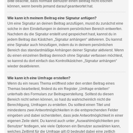
Bitte beachte, dass normale Benutzer einen Beitrag nicht löschen
können, wenn bereits jemand darauf geantwortet hat.
Wie kann ich meinem Beitrag eine Signatur anfügen?
Um eine Signatur an deinen Beitrag anzufügen, musst du zunächst eine
solche in den Einstellungen in deinem persönlichen Bereich entwerfen.
Nachdem du die Signatur erstellt und gespeichert hast, kannst du in
jedem Beitrag das Kästchen „Signatur anhängen“ aktivieren. Du kannst
eine Signatur auch hinzufügen, indem du in deinem persönlichen
Bereich das standardmäßige Anhängen deiner Signatur aktivierst. Wenn
du einen einzelnen Beitrag dennoch ohne Signatur verfassen möchtest,
so kannst du dort einfach das Kontrollkästchen „Signatur anhängen“
wieder deaktivieren.
Wie kann ich eine Umfrage erstellen?
Wenn du ein neues Thema eröffnest oder den ersten Beitrag eines
Themas bearbeitest, findest du ein Register „Umfrage erstellen“
unterhalb des Formulars zur Beitragserstellung. Solltest du diesen
Bereich nicht sehen können, so hast du wahrscheinlich nicht die
Berechtigung, Umfragen zu erstellen. Du solltest einen Titel und
mindestens zwei Antwortmöglichkeiten in die entsprechenden Felder
eingeben und dabei sicherstellen, dass jede Antwortmöglichkeit in einer
eigenen Zeile steht. Du kannst auch unter „Auswahlmöglichkeiten pro
Benutzer“ festlegen, wie viele Optionen ein Benutzer auswählen kann,
welches Zeitlimit für die Umfrage gilt (0 bedeutet dabei eine zeitlich