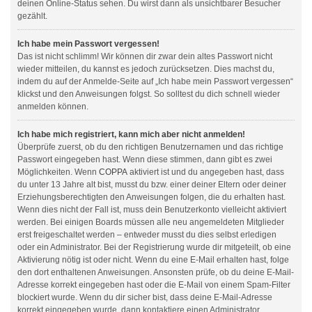
deinen Online-Status sehen. Du wirst dann als unsichtbarer Besucher
gezählt.
Ich habe mein Passwort vergessen!
Das ist nicht schlimm! Wir können dir zwar dein altes Passwort nicht
wieder mitteilen, du kannst es jedoch zurücksetzen. Dies machst du,
indem du auf der Anmelde-Seite auf „Ich habe mein Passwort vergessen“
klickst und den Anweisungen folgst. So solltest du dich schnell wieder
anmelden können.
Ich habe mich registriert, kann mich aber nicht anmelden!
Überprüfe zuerst, ob du den richtigen Benutzernamen und das richtige
Passwort eingegeben hast. Wenn diese stimmen, dann gibt es zwei
Möglichkeiten. Wenn
COPPA
aktiviert ist und du angegeben hast, dass
du unter 13 Jahre alt bist, musst du bzw. einer deiner Eltern oder deiner
Erziehungsberechtigten den Anweisungen folgen, die du erhalten hast.
Wenn dies nicht der Fall ist, muss dein Benutzerkonto vielleicht aktiviert
werden. Bei einigen Boards müssen alle neu angemeldeten Mitglieder
erst freigeschaltet werden – entweder musst du dies selbst erledigen
oder ein Administrator. Bei der Registrierung wurde dir mitgeteilt, ob eine
Aktivierung nötig ist oder nicht. Wenn du eine E-Mail erhalten hast, folge
den dort enthaltenen Anweisungen. Ansonsten prüfe, ob du deine E-Mail-
Adresse korrekt eingegeben hast oder die E-Mail von einem Spam-Filter
blockiert wurde. Wenn du dir sicher bist, dass deine E-Mail-Adresse
korrekt eingegeben wurde, dann kontaktiere einen Administrator.