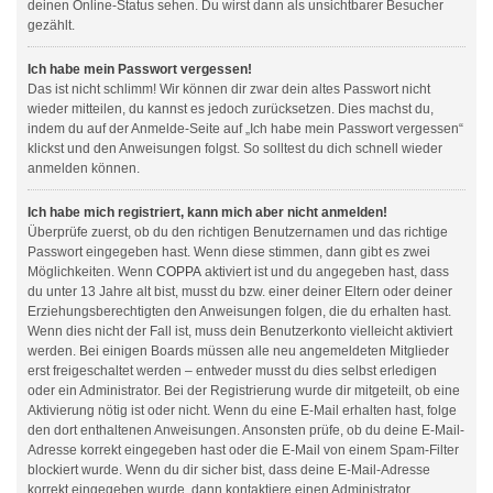
deinen Online-Status sehen. Du wirst dann als unsichtbarer Besucher
gezählt.
Ich habe mein Passwort vergessen!
Das ist nicht schlimm! Wir können dir zwar dein altes Passwort nicht
wieder mitteilen, du kannst es jedoch zurücksetzen. Dies machst du,
indem du auf der Anmelde-Seite auf „Ich habe mein Passwort vergessen“
klickst und den Anweisungen folgst. So solltest du dich schnell wieder
anmelden können.
Ich habe mich registriert, kann mich aber nicht anmelden!
Überprüfe zuerst, ob du den richtigen Benutzernamen und das richtige
Passwort eingegeben hast. Wenn diese stimmen, dann gibt es zwei
Möglichkeiten. Wenn
COPPA
aktiviert ist und du angegeben hast, dass
du unter 13 Jahre alt bist, musst du bzw. einer deiner Eltern oder deiner
Erziehungsberechtigten den Anweisungen folgen, die du erhalten hast.
Wenn dies nicht der Fall ist, muss dein Benutzerkonto vielleicht aktiviert
werden. Bei einigen Boards müssen alle neu angemeldeten Mitglieder
erst freigeschaltet werden – entweder musst du dies selbst erledigen
oder ein Administrator. Bei der Registrierung wurde dir mitgeteilt, ob eine
Aktivierung nötig ist oder nicht. Wenn du eine E-Mail erhalten hast, folge
den dort enthaltenen Anweisungen. Ansonsten prüfe, ob du deine E-Mail-
Adresse korrekt eingegeben hast oder die E-Mail von einem Spam-Filter
blockiert wurde. Wenn du dir sicher bist, dass deine E-Mail-Adresse
korrekt eingegeben wurde, dann kontaktiere einen Administrator.