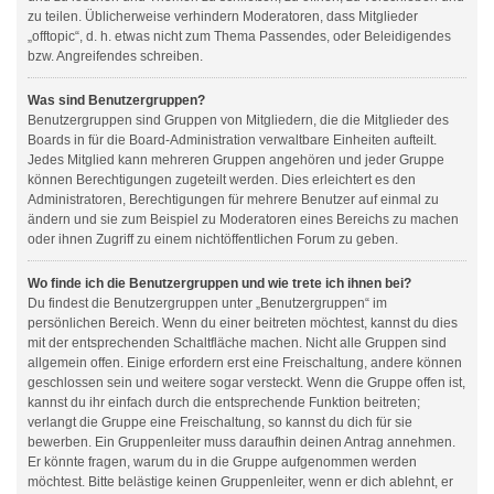
zu teilen. Üblicherweise verhindern Moderatoren, dass Mitglieder
„offtopic“, d. h. etwas nicht zum Thema Passendes, oder Beleidigendes
bzw. Angreifendes schreiben.
Was sind Benutzergruppen?
Benutzergruppen sind Gruppen von Mitgliedern, die die Mitglieder des
Boards in für die Board-Administration verwaltbare Einheiten aufteilt.
Jedes Mitglied kann mehreren Gruppen angehören und jeder Gruppe
können Berechtigungen zugeteilt werden. Dies erleichtert es den
Administratoren, Berechtigungen für mehrere Benutzer auf einmal zu
ändern und sie zum Beispiel zu Moderatoren eines Bereichs zu machen
oder ihnen Zugriff zu einem nichtöffentlichen Forum zu geben.
Wo finde ich die Benutzergruppen und wie trete ich ihnen bei?
Du findest die Benutzergruppen unter „Benutzergruppen“ im
persönlichen Bereich. Wenn du einer beitreten möchtest, kannst du dies
mit der entsprechenden Schaltfläche machen. Nicht alle Gruppen sind
allgemein offen. Einige erfordern erst eine Freischaltung, andere können
geschlossen sein und weitere sogar versteckt. Wenn die Gruppe offen ist,
kannst du ihr einfach durch die entsprechende Funktion beitreten;
verlangt die Gruppe eine Freischaltung, so kannst du dich für sie
bewerben. Ein Gruppenleiter muss daraufhin deinen Antrag annehmen.
Er könnte fragen, warum du in die Gruppe aufgenommen werden
möchtest. Bitte belästige keinen Gruppenleiter, wenn er dich ablehnt, er