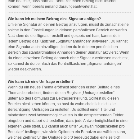
Bitte beachte, dass normale Benutzer einen Beitrag nicht löschen
können, wenn bereits jemand darauf geantwortet hat.
Wie kann ich meinem Beitrag eine Signatur anfügen?
Um eine Signatur an deinen Beitrag anzufügen, musst du zunächst eine
solche in den Einstellungen in deinem persönlichen Bereich entwerfen.
Nachdem du die Signatur erstellt und gespeichert hast, kannst du in
jedem Beitrag das Kästchen „Signatur anhängen“ aktivieren. Du kannst
eine Signatur auch hinzufügen, indem du in deinem persönlichen
Bereich das standardmäßige Anhängen deiner Signatur aktivierst. Wenn
du einen einzelnen Beitrag dennoch ohne Signatur verfassen möchtest,
so kannst du dort einfach das Kontrollkästchen „Signatur anhängen“
wieder deaktivieren.
Wie kann ich eine Umfrage erstellen?
Wenn du ein neues Thema eröffnest oder den ersten Beitrag eines
Themas bearbeitest, findest du ein Register „Umfrage erstellen“
unterhalb des Formulars zur Beitragserstellung. Solltest du diesen
Bereich nicht sehen können, so hast du wahrscheinlich nicht die
Berechtigung, Umfragen zu erstellen. Du solltest einen Titel und
mindestens zwei Antwortmöglichkeiten in die entsprechenden Felder
eingeben und dabei sicherstellen, dass jede Antwortmöglichkeit in einer
eigenen Zeile steht. Du kannst auch unter „Auswahlmöglichkeiten pro
Benutzer“ festlegen, wie viele Optionen ein Benutzer auswählen kann,
welches Zeitlimit für die Umfrage gilt (0 bedeutet dabei eine zeitlich