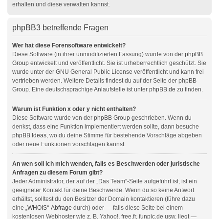
erhalten und diese verwalten kannst.
phpBB3 betreffende Fragen
Wer hat diese Forensoftware entwickelt?
Diese Software (in ihrer unmodifizierten Fassung) wurde von der
phpBB
Group
entwickelt und veröffentlicht. Sie ist urheberrechtlich geschützt. Sie
wurde unter der GNU General Public License veröffentlicht und kann frei
vertrieben werden. Weitere Details findest du auf der Seite der phpBB
Group. Eine deutschsprachige Anlaufstelle ist unter
phpBB.de
zu finden.
Warum ist Funktion x oder y nicht enthalten?
Diese Software wurde von der phpBB Group geschrieben. Wenn du
denkst, dass eine Funktion implementiert werden sollte, dann besuche
phpBB Ideas
, wo du deine Stimme für bestehende Vorschläge abgeben
oder neue Funktionen vorschlagen kannst.
An wen soll ich mich wenden, falls es Beschwerden oder juristische
Anfragen zu diesem Forum gibt?
Jeder Administrator, der auf der „Das Team“-Seite aufgeführt ist, ist ein
geeigneter Kontakt für deine Beschwerde. Wenn du so keine Antwort
erhältst, solltest du den Besitzer der Domain kontaktieren (führe dazu
eine
„WHOIS“-Abfrage
durch) oder — falls diese Seite bei einem
kostenlosen Webhoster wie z. B. Yahoo!, free.fr, funpic.de usw. liegt —