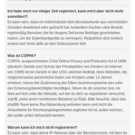
Ich habe mich vor einiger Zeit registriert, kann mich aber nicht mehr
anmelden?!
Es kann sein, dass ein Administrator dein Benutzerkonto aus verschieden
Gründen deaktiviert oder gelöscht hat. Außerdem löschen viele Boards
regelmäßig Benutzer, die für längere Zeit keine Beiträge geschrieben
haben, um die Datenbankgröße zu verringern. Registriere dich einfach
erneut und nimm aktiv an den Diskussionen teil!
Was ist COPPA?
COPPA, ausgeschrieben Child Online Privacy and Protection Act of 1998
(deutsch: Gesetz zum Schutz der Privatsphäre von Kindern im Internet
von 1998) ist ein Gesetz in den USA, welches festlegt, dass Websites, die
möglicherweise persönliche Daten von Kindern unter 13 Jahren
erheben, hierzu die Zustimmung der Eltern beziehungsweise des oder
der Erziehungsberechtigten benötigen. Wenn du dir unsicher bist, ob
dies auf dich oder die Website, auf der du dich zu registrieren versuchst,
zutrifft, ziehe einen rechtlichen Beistand zu Rate. Bitte beachte, dass das
phpBB-Team keine Rechtsberatung anbieten kann und nicht die
Anlaufstelle für Rechtsangelegenheiten jeglicher Art ist; außer solchen,
die weiter unten behandelt werden.
Warum kann ich mich nicht registrieren?
Es kann sein, dass deine IP-Adresse oder der Benutzername, mit dem du