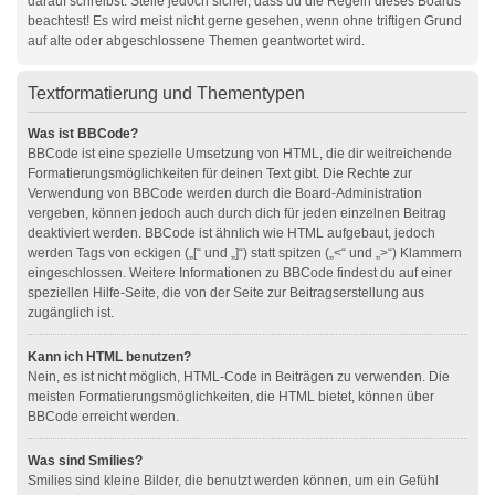
darauf schreibst. Stelle jedoch sicher, dass du die Regeln dieses Boards
beachtest! Es wird meist nicht gerne gesehen, wenn ohne triftigen Grund
auf alte oder abgeschlossene Themen geantwortet wird.
Textformatierung und Thementypen
Was ist BBCode?
BBCode ist eine spezielle Umsetzung von HTML, die dir weitreichende
Formatierungsmöglichkeiten für deinen Text gibt. Die Rechte zur
Verwendung von BBCode werden durch die Board-Administration
vergeben, können jedoch auch durch dich für jeden einzelnen Beitrag
deaktiviert werden. BBCode ist ähnlich wie HTML aufgebaut, jedoch
werden Tags von eckigen („[“ und „]“) statt spitzen („<“ und „>“) Klammern
eingeschlossen. Weitere Informationen zu BBCode findest du auf einer
speziellen Hilfe-Seite, die von der Seite zur Beitragserstellung aus
zugänglich ist.
Kann ich HTML benutzen?
Nein, es ist nicht möglich, HTML-Code in Beiträgen zu verwenden. Die
meisten Formatierungsmöglichkeiten, die HTML bietet, können über
BBCode erreicht werden.
Was sind Smilies?
Smilies sind kleine Bilder, die benutzt werden können, um ein Gefühl