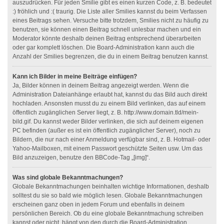
auszudrücken. Für jeden Smilie gibt es einen kurzen Code, z. B. bedeutet
:) fröhlich und :( traurig. Die Liste aller Smilies kannst du beim Verfassen
eines Beitrags sehen. Versuche bitte trotzdem, Smilies nicht zu häufig zu
benutzen, sie können einen Beitrag schnell unlesbar machen und ein
Moderator könnte deshalb deinen Beitrag entsprechend überarbeiten
oder gar komplett löschen. Die Board-Administration kann auch die
Anzahl der Smilies begrenzen, die du in einem Beitrag benutzen kannst.
Kann ich Bilder in meine Beiträge einfügen?
Ja, Bilder können in deinem Beitrag angezeigt werden. Wenn die
Administration Dateianhänge erlaubt hat, kannst du das Bild auch direkt
hochladen. Ansonsten musst du zu einem Bild verlinken, das auf einem
öffentlich zugänglichen Server liegt, z. B. http://www.domain.tld/mein-
bild.gif. Du kannst weder Bilder verlinken, die sich auf deinem eigenen
PC befinden (außer es ist ein öffentlich zugänglicher Server), noch zu
Bildern, die nur nach einer Anmeldung verfügbar sind, z. B. Hotmail- oder
Yahoo-Mailboxen, mit einem Passwort geschützte Seiten usw. Um das
Bild anzuzeigen, benutze den BBCode-Tag „[img]“.
Was sind globale Bekanntmachungen?
Globale Bekanntmachungen beinhalten wichtige Informationen, deshalb
solltest du sie so bald wie möglich lesen. Globale Bekanntmachungen
erscheinen ganz oben in jedem Forum und ebenfalls in deinem
persönlichen Bereich. Ob du eine globale Bekanntmachung schreiben
kannst oder nicht, hängt von den durch die Board-Administration