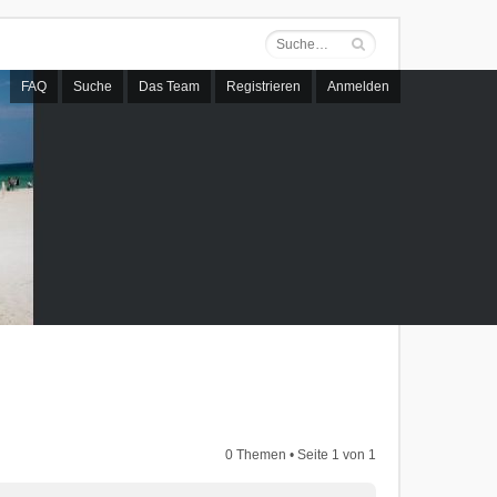
FAQ
Suche
Das Team
Registrieren
Anmelden
0 Themen • Seite
1
von
1