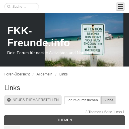
FKK-
Freunde.info
Dein Forum für nackte Aktivitäten und Naturismus
Foren-Übersicht
Allgemein
Links
Links
NEUES THEMA ERSTELLEN
3 Themen • Seite
1
von
1
THEMEN