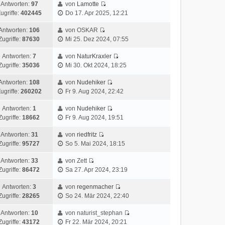
Antworten:
97
von
Lamotte
ugriffe:
402445
Do 17. Apr 2025, 12:21
Antworten:
106
von OSKAR
Zugriffe:
87630
Mi 25. Dez 2024, 07:55
Antworten:
7
von
NaturKraxler
Zugriffe:
35036
Mi 30. Okt 2024, 18:25
Antworten:
108
von
Nudehiker
ugriffe:
260202
Fr 9. Aug 2024, 22:42
Antworten:
1
von
Nudehiker
Zugriffe:
18662
Fr 9. Aug 2024, 19:51
Antworten:
31
von
riedfritz
Zugriffe:
95727
So 5. Mai 2024, 18:15
Antworten:
33
von Zett
Zugriffe:
86472
Sa 27. Apr 2024, 23:19
Antworten:
3
von
regenmacher
Zugriffe:
28265
So 24. Mär 2024, 22:40
Antworten:
10
von naturist_stephan
Zugriffe:
43172
Fr 22. Mär 2024, 20:21