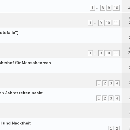
Z
1
...
8
9
10
1
...
9
10
11
otofalle")
Z
1
...
9
10
11
chtshof für Menschenrech
1
2
3
4
en Jahreszeiten nackt
1
2
3
4
l und Nacktheit
1
2