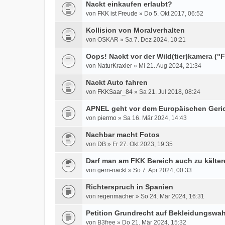
Nackt einkaufen erlaubt?
von
FKK ist Freude
» Do 5. Okt 2017, 06:52
Kollision von Moralverhalten
von OSKAR » Sa 7. Dez 2024, 10:21
Oops! Nackt vor der Wild(tier)kamera ("F
von
NaturKraxler
» Mi 21. Aug 2024, 21:34
Nackt Auto fahren
von
FKKSaar_84
» Sa 21. Jul 2018, 08:24
APNEL geht vor dem Europäischen Geri
von
piermo
» Sa 16. Mär 2024, 14:43
Nachbar macht Fotos
von
DB
» Fr 27. Okt 2023, 19:35
Darf man am FKK Bereich auch zu kälter
von
gern-nackt
» So 7. Apr 2024, 00:33
Richterspruch in Spanien
von
regenmacher
» So 24. Mär 2024, 16:31
Petition Grundrecht auf Bekleidungswah
von B3free » Do 21. Mär 2024, 15:32