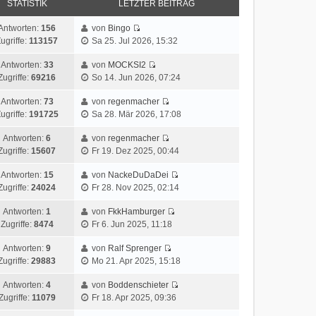
STATISTIK
LETZTER BEITRAG
Antworten:
156
von
Bingo
ugriffe:
113157
Sa 25. Jul 2026, 15:32
Antworten:
33
von
MOCKSI2
Zugriffe:
69216
So 14. Jun 2026, 07:24
Antworten:
73
von
regenmacher
ugriffe:
191725
Sa 28. Mär 2026, 17:08
Antworten:
6
von
regenmacher
Zugriffe:
15607
Fr 19. Dez 2025, 00:44
Antworten:
15
von
NackeDuDaDei
Zugriffe:
24024
Fr 28. Nov 2025, 02:14
Antworten:
1
von
FkkHamburger
Zugriffe:
8474
Fr 6. Jun 2025, 11:18
Antworten:
9
von
Ralf Sprenger
Zugriffe:
29883
Mo 21. Apr 2025, 15:18
Antworten:
4
von
Boddenschieter
Zugriffe:
11079
Fr 18. Apr 2025, 09:36