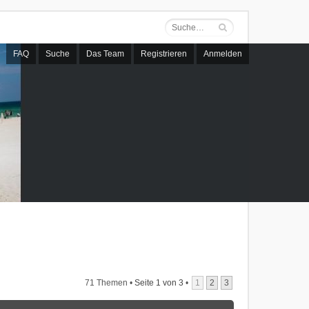
FAQ
Suche
Das Team
Registrieren
Anmelden
71 Themen •
Seite
1
von
3
•
1
2
3