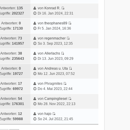
Antworten:
135
von
Konrad R.
ugriffe:
202327
Di 16. Jan 2024, 22:31
Antworten:
0
von
theophanes89
Zugriffe:
17130
Fr 5. Jan 2024, 16:36
Antworten:
73
von
regenmacher
ugriffe:
141957
So 3. Sep 2023, 12:35
Antworten:
38
von
Allerlachs
ugriffe:
235643
Di 13. Jun 2023, 09:29
Antworten:
0
von
Andreas u. Uta
Zugriffe:
19727
Mo 12. Jun 2023, 07:52
Antworten:
17
von Phragmites
Zugriffe:
69972
Do 4. Mai 2023, 22:44
Antworten:
54
von
Campingliesel
ugriffe:
176301
Mo 28. Nov 2022, 22:13
Antworten:
12
von
hajo
Zugriffe:
59988
So 24. Jul 2022, 21:45