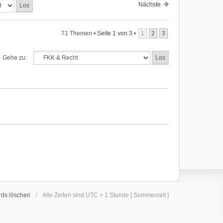
Nächste
71 Themen •
Seite
1
von
3
•
1
2
3
Gehe zu:
rds löschen
Alle Zeiten sind UTC + 1 Stunde [ Sommerzeit ]