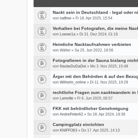
Nackt sein in Deutschland - legal oder ni
von
natfree
» Fr 18. Apr 2025, 15:54
Verhalten bei Fotografen, die meine Nack
von
Loewe1a
» Di 31. Dez 2024, 01:16
Heimliche Nacktaufnahmen verbieten
von Wäller » Sa 25. Jun 2022, 19:56
Fotografieren in der Sauna bislang nicht 
von
NackeDuDaDei
» Mo 3. Nov 2025, 15:48
Ärger mit den Behörden & auf den Bezu
von
Wilhelm_online
» Di 11. Nov 2025, 19:29
rechtliche Fragen zum nacktwandern i
von
Lamotte
» Fr 6. Jun 2025, 06:57
FKK mit behördlicher Genehmigung
von
AndrePeter62
» So 28. Apr 2024, 19:36
Campingplatz einrichten
von
KNIFFO63
» Do 17. Apr 2025, 14:13