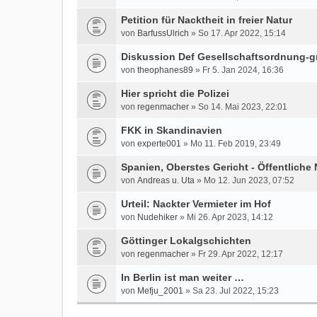
Petition für Nacktheit in freier Natur
von
BarfussUlrich
» So 17. Apr 2022, 15:14
Diskussion Def Gesellschaftsordnung-
von
theophanes89
» Fr 5. Jan 2024, 16:36
Hier spricht die Polizei
von
regenmacher
» So 14. Mai 2023, 22:01
FKK in Skandinavien
von
experte001
» Mo 11. Feb 2019, 23:49
Spanien, Oberstes Gericht - Öffentliche N
von
Andreas u. Uta
» Mo 12. Jun 2023, 07:52
Urteil: Nackter Vermieter im Hof
von
Nudehiker
» Mi 26. Apr 2023, 14:12
Göttinger Lokalgschichten
von
regenmacher
» Fr 29. Apr 2022, 12:17
In Berlin ist man weiter …
von
Mefju_2001
» Sa 23. Jul 2022, 15:23