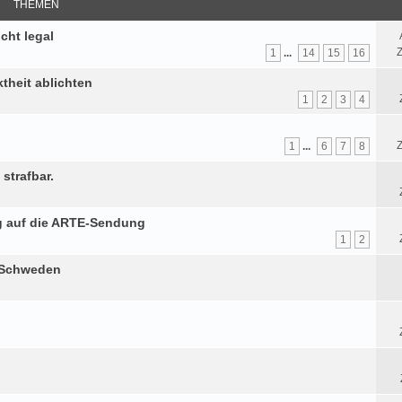
THEMEN
cht legal
Z
1
...
14
15
16
theit ablichten
1
2
3
4
Z
1
...
6
7
8
strafbar.
g auf die ARTE-Sendung
1
2
n Schweden