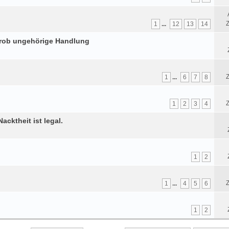
Z
1
...
12
13
14
grob ungehörige Handlung
Z
1
...
6
7
8
Z
1
2
3
4
acktheit ist legal.
1
2
Z
1
...
4
5
6
1
2