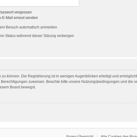
Passwort vergessen
s-E-Mail erneut senden
dem Besuch automatisch anmelden
ne-Status während dieser Sitzung verbergen
 zu können. Die Registrierung ist in wenigen Augenblicken erledigt und ermöglicht 
he Berechtigungen zuweisen. Beachte bitte unsere Nutzungsbedingungen und die ver
diesem Board bewegst.
Foren-Übersicht
Alle Cookies des Boa