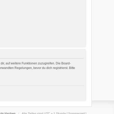
dir, auf weitere Funktionen zuzugreifen. Die Board-
wandten Regelungen, bevor du dich registrierst. Bitte
rds löschen
Alle Zeiten sind UTC + 1 Stunde [ Sommerzeit ]