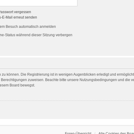
Passwort vergessen
s-E-Mail erneut senden
dem Besuch automatisch anmelden
ne-Status während dieser Sitzung verbergen
 zu können. Die Registrierung ist in wenigen Augenblicken erledigt und ermöglicht 
he Berechtigungen zuweisen. Beachte bitte unsere Nutzungsbedingungen und die ver
diesem Board bewegst.
Foren-Übersicht
Alle Cookies des Boa