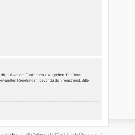
dir, auf weitere Funktionen zuzugreifen. Die Board-
wandten Regelungen, bevor du dich registrierst. Bitte
rds löschen
Alle Zeiten sind UTC + 1 Stunde [ Sommerzeit ]